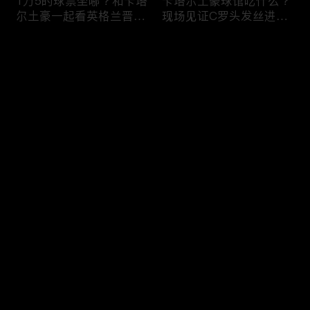
1万5的球票坐哪？和卡塔
卡塔尔土豪球馆吃什么？
尔土豪一起看英格兰晋
现场见证C罗头发丝进
级！什么体验？
球，什么体验？
评论
您还没有登录，请先登录
纽约101层，美国最高餐
纽约深夜便利店干饭！！
登录
厅！！吃个饭竟然要层层
美国豪华便利店，都吃些
安保？
什么？
最新评论
最热
/
最新
快来抢沙发～
美国加州最贵烤肉自助，
两帅小伙探访，洛杉矶排
帅小伙又飞了4456公
名第一，阿根廷烤肉
里！！！
店！！