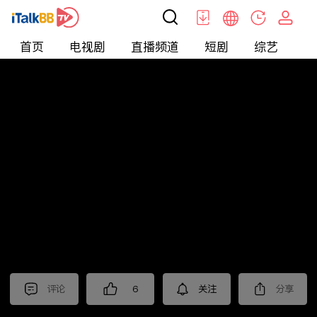
首页
电视剧
直播频道
短剧
综艺
电
北美
>
美食
>
觅食meetfood
评论
6
关注
分享