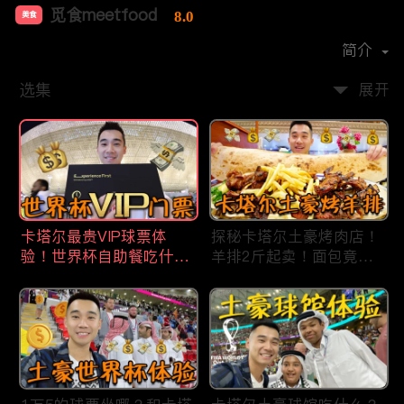
觅食meetfood
8.0
美食
首播时间：
2020-11
简介
选集
展开
卡塔尔最贵VIP球票体
探秘卡塔尔土豪烤肉店！
验！世界杯自助餐吃什
羊排2斤起卖！面包竟然1
么？现场看梅西进4强！
米长？