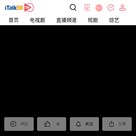
首页
电视剧
直播频道
短剧
综艺
电
北美
>
美食
>
觅食meetfood
评论
6
关注
分享