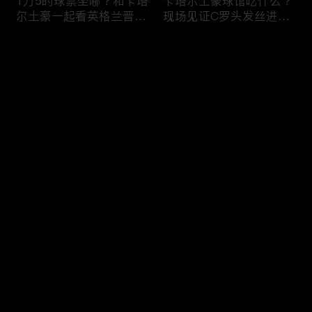
1万5的球票坐哪？和卡塔
卡塔尔土豪球馆吃什么？
尔土豪一起看英格兰晋
现场见证C罗头发丝进
级！什么体验？
球，什么体验？
评论
您还没有登录，请先登录
纽约101层，美国最高餐
纽约深夜便利店干饭！！
登录
厅！！吃个饭竟然要层层
美国豪华便利店，都吃些
安保？
什么？
最新评论
最热
/
最新
快来抢沙发～
美国加州最贵烤肉自助，
两帅小伙探访，洛杉矶排
帅小伙又飞了4456公
名第一，阿根廷烤肉
里！！！
店！！