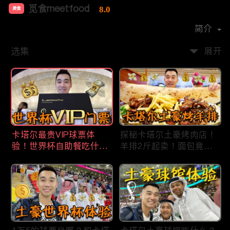
觅食meetfood
8.0
美食
首播时间：
2020-11
简介
选集
展开
卡塔尔最贵VIP球票体
探秘卡塔尔土豪烤肉店！
验！世界杯自助餐吃什
羊排2斤起卖！面包竟然1
么？现场看梅西进4强！
米长？