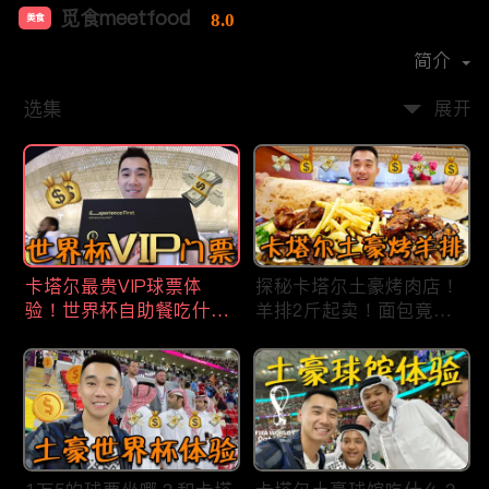
觅食meetfood
8.0
美食
首播时间：
2020-11
简介
选集
展开
卡塔尔最贵VIP球票体
探秘卡塔尔土豪烤肉店！
验！世界杯自助餐吃什
羊排2斤起卖！面包竟然1
么？现场看梅西进4强！
米长？