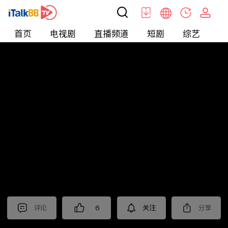
首页
电视剧
直播频道
短剧
综艺
电
北美
>
美食
>
觅食meetfood
评论
6
关注
分享