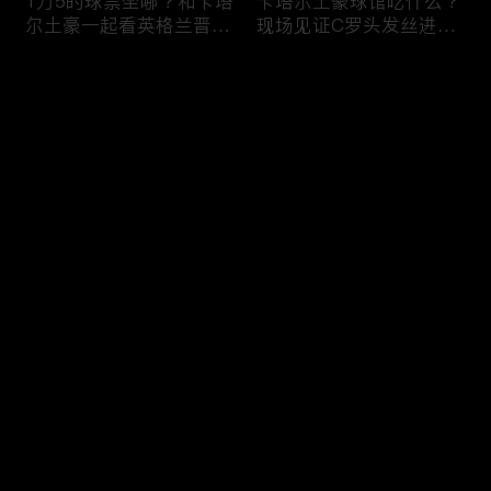
1万5的球票坐哪？和卡塔
卡塔尔土豪球馆吃什么？
尔土豪一起看英格兰晋
现场见证C罗头发丝进
级！什么体验？
球，什么体验？
评论
您还没有登录，请先登录
纽约101层，美国最高餐
纽约深夜便利店干饭！！
登录
厅！！吃个饭竟然要层层
美国豪华便利店，都吃些
安保？
什么？
最新评论
最热
/
最新
快来抢沙发～
美国加州最贵烤肉自助，
两帅小伙探访，洛杉矶排
帅小伙又飞了4456公
名第一，阿根廷烤肉
里！！！
店！！