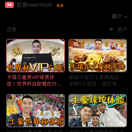
觅食meetfood
8.0
美食
首播时间：
2020-11
简介
选集
展开
卡塔尔最贵VIP球票体
探秘卡塔尔土豪烤肉店！
验！世界杯自助餐吃什
羊排2斤起卖！面包竟然1
么？现场看梅西进4强！
米长？