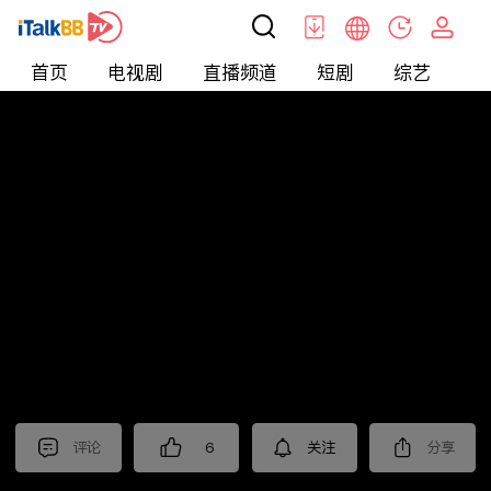
首页
电视剧
直播频道
短剧
综艺
电
北美
>
美食
>
觅食meetfood
评论
6
关注
分享