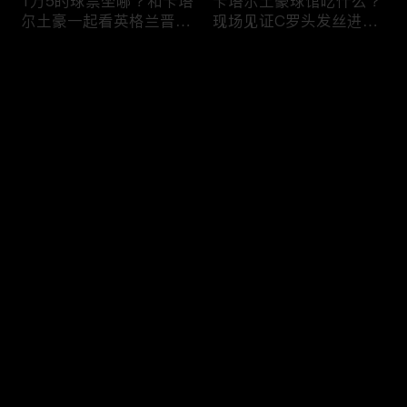
1万5的球票坐哪？和卡塔
卡塔尔土豪球馆吃什么？
尔土豪一起看英格兰晋
现场见证C罗头发丝进
级！什么体验？
球，什么体验？
评论
您还没有登录，请先登录
纽约101层，美国最高餐
纽约深夜便利店干饭！！
登录
厅！！吃个饭竟然要层层
美国豪华便利店，都吃些
安保？
什么？
最新评论
最热
/
最新
快来抢沙发～
美国加州最贵烤肉自助，
两帅小伙探访，洛杉矶排
帅小伙又飞了4456公
名第一，阿根廷烤肉
里！！！
店！！