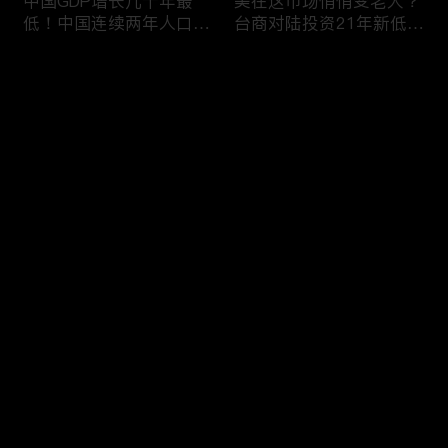
中国GDP增长几十年最
美在这市场悄悄变老大？
低！中国连续两年人口负
台商对陆投资21年新低！
增长！尽管担心贸易战
苹果中国官网罕见降价！
美农民仍力挺川普？优衣
AI助力 微软成全球市值最
评论
库控告希音！王一博经纪
大的公司！中国钢琴业进
公司股价暴跌八成 引恐
入寒冬！财经早知道Jan
慌！财经早知道Jan
16,2024
您还没有登录，请先登录
17,2024
中国家庭储蓄再创新高！
大选风险？外资抛售台
登录
美悄悄进口俄石油？花旗
股！中国出口自2016以
突然宣布：将裁员2万
来首次下降！美国这类高
人！苹果将关闭关键AI团
薪工作机会正减少！极寒
队 多名员工或失业！中
天气需求高峰 美电价恐
最新评论
最热
/
最新
国批准向韩电池业厂商出
飙升！通胀飙升 阿根廷
口石墨！财经早知道Jan
将发行2万面值大钞！财
快来抢沙发～
15,2023
经早知道Jan 12,2024
中国光伏业凛冬将至？比
恒大“从未盈利过”？全球
特币现货ETF终获批！疫
经济将第三年放缓！中国
情以来 美流通现金增加
已成全球汽车最大出口
5000亿！美团市值蒸发
国！中国民航2023年亏