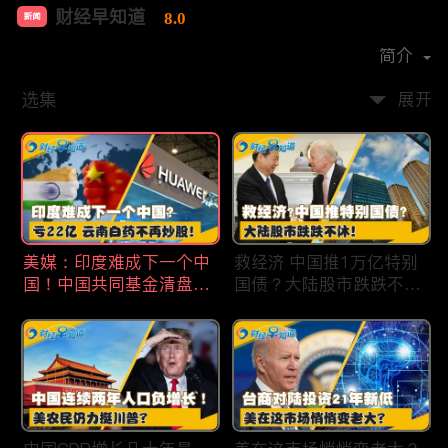
财经早知道
8.0
新闻
首播时间：
2020-09
简介
选集
展开
美媒：印度难成下一个中
救经济 中国推1万亿特别
国！中国共同基金清盘数
国债？大陆股市跌跌不
量创5年新高！华为发布
休！印度拒绝开采商对华
鸿蒙星河版！巨亏22亿
出口！欧佩克预计2025
云南白药不再炒股！梅西
全球石油需求放缓！现代
百货将裁员2350人 关闭5
汽车半价出售中国重庆工
家门店！财经早知道Jan
厂！财经早知道Jan
19,2024
18,2024