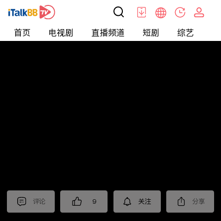
首页
电视剧
直播频道
短剧
综艺
电
北美
>
新闻
>
财经早知道
评论
9
关注
分享