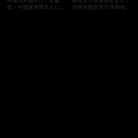
中国GDP增长几十年最
美在这市场悄悄变老大？
低！中国连续两年人口负
台商对陆投资21年新低！
增长！尽管担心贸易战
苹果中国官网罕见降价！
美农民仍力挺川普？优衣
AI助力 微软成全球市值最
评论
库控告希音！王一博经纪
大的公司！中国钢琴业进
公司股价暴跌八成 引恐
入寒冬！财经早知道Jan
慌！财经早知道Jan
16,2024
您还没有登录，请先登录
17,2024
中国家庭储蓄再创新高！
大选风险？外资抛售台
登录
美悄悄进口俄石油？花旗
股！中国出口自2016以
突然宣布：将裁员2万
来首次下降！美国这类高
人！苹果将关闭关键AI团
薪工作机会正减少！极寒
队 多名员工或失业！中
天气需求高峰 美电价恐
最新评论
最热
/
最新
国批准向韩电池业厂商出
飙升！通胀飙升 阿根廷
口石墨！财经早知道Jan
将发行2万面值大钞！财
快来抢沙发～
15,2023
经早知道Jan 12,2024
中国光伏业凛冬将至？比
恒大“从未盈利过”？全球
特币现货ETF终获批！疫
经济将第三年放缓！中国
情以来 美流通现金增加
已成全球汽车最大出口
5000亿！美团市值蒸发
国！中国民航2023年亏