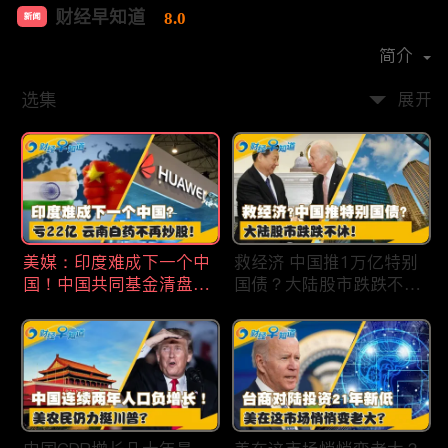
财经早知道
8.0
新闻
首播时间：
2020-09
简介
选集
展开
美媒：印度难成下一个中
救经济 中国推1万亿特别
国！中国共同基金清盘数
国债？大陆股市跌跌不
量创5年新高！华为发布
休！印度拒绝开采商对华
鸿蒙星河版！巨亏22亿
出口！欧佩克预计2025
云南白药不再炒股！梅西
全球石油需求放缓！现代
百货将裁员2350人 关闭5
汽车半价出售中国重庆工
家门店！财经早知道Jan
厂！财经早知道Jan
19,2024
18,2024