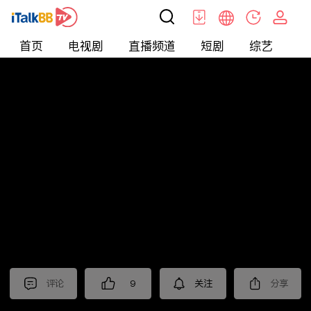
首页
电视剧
直播频道
短剧
综艺
电
北美
>
新闻
>
财经早知道
评论
9
关注
分享