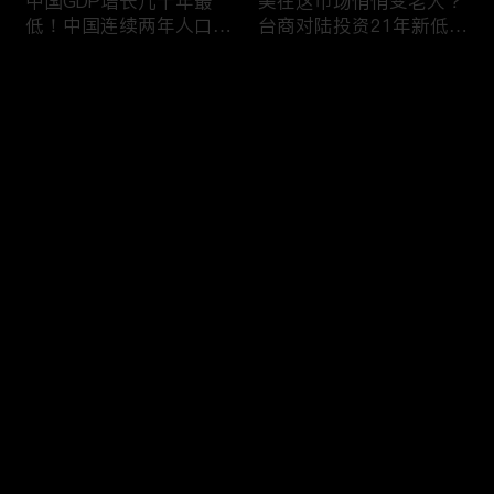
中国GDP增长几十年最
美在这市场悄悄变老大？
低！中国连续两年人口负
台商对陆投资21年新低！
增长！尽管担心贸易战
苹果中国官网罕见降价！
美农民仍力挺川普？优衣
AI助力 微软成全球市值最
评论
库控告希音！王一博经纪
大的公司！中国钢琴业进
公司股价暴跌八成 引恐
入寒冬！财经早知道Jan
慌！财经早知道Jan
16,2024
您还没有登录，请先登录
17,2024
中国家庭储蓄再创新高！
大选风险？外资抛售台
登录
美悄悄进口俄石油？花旗
股！中国出口自2016以
突然宣布：将裁员2万
来首次下降！美国这类高
人！苹果将关闭关键AI团
薪工作机会正减少！极寒
队 多名员工或失业！中
天气需求高峰 美电价恐
最新评论
最热
/
最新
国批准向韩电池业厂商出
飙升！通胀飙升 阿根廷
口石墨！财经早知道Jan
将发行2万面值大钞！财
快来抢沙发～
15,2023
经早知道Jan 12,2024
中国光伏业凛冬将至？比
恒大“从未盈利过”？全球
特币现货ETF终获批！疫
经济将第三年放缓！中国
情以来 美流通现金增加
已成全球汽车最大出口
5000亿！美团市值蒸发
国！中国民航2023年亏