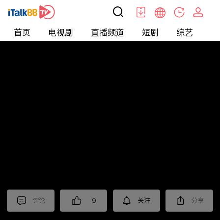
首页
电视剧
直播频道
短剧
综艺
电
北美
>
新闻
>
财经早知道
评论
9
关注
分享