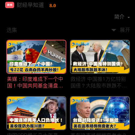
财经早知道
8.0
新闻
首播时间：
2020-09
简介
选集
展开
美媒：印度难成下一个中
救经济 中国推1万亿特别
国！中国共同基金清盘数
国债？大陆股市跌跌不
量创5年新高！华为发布
休！印度拒绝开采商对华
鸿蒙星河版！巨亏22亿
出口！欧佩克预计2025
云南白药不再炒股！梅西
全球石油需求放缓！现代
百货将裁员2350人 关闭5
汽车半价出售中国重庆工
家门店！财经早知道Jan
厂！财经早知道Jan
19,2024
18,2024