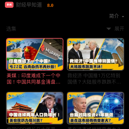
财经早知道
8.0
新闻
首播时间：
2020-09
简介
选集
展开
美媒：印度难成下一个中
救经济 中国推1万亿特别
国！中国共同基金清盘数
国债？大陆股市跌跌不
量创5年新高！华为发布
休！印度拒绝开采商对华
鸿蒙星河版！巨亏22亿
出口！欧佩克预计2025
云南白药不再炒股！梅西
全球石油需求放缓！现代
百货将裁员2350人 关闭5
汽车半价出售中国重庆工
家门店！财经早知道Jan
厂！财经早知道Jan
19,2024
18,2024