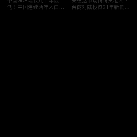
中国GDP增长几十年最
美在这市场悄悄变老大？
低！中国连续两年人口负
台商对陆投资21年新低！
增长！尽管担心贸易战
苹果中国官网罕见降价！
美农民仍力挺川普？优衣
AI助力 微软成全球市值最
评论
库控告希音！王一博经纪
大的公司！中国钢琴业进
公司股价暴跌八成 引恐
入寒冬！财经早知道Jan
慌！财经早知道Jan
16,2024
您还没有登录，请先登录
17,2024
中国家庭储蓄再创新高！
大选风险？外资抛售台
登录
美悄悄进口俄石油？花旗
股！中国出口自2016以
突然宣布：将裁员2万
来首次下降！美国这类高
人！苹果将关闭关键AI团
薪工作机会正减少！极寒
队 多名员工或失业！中
天气需求高峰 美电价恐
最新评论
最热
/
最新
国批准向韩电池业厂商出
飙升！通胀飙升 阿根廷
口石墨！财经早知道Jan
将发行2万面值大钞！财
快来抢沙发～
15,2023
经早知道Jan 12,2024
中国光伏业凛冬将至？比
恒大“从未盈利过”？全球
特币现货ETF终获批！疫
经济将第三年放缓！中国
情以来 美流通现金增加
已成全球汽车最大出口
5000亿！美团市值蒸发
国！中国民航2023年亏