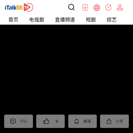
首页
电视剧
直播频道
短剧
综艺
电
北美
>
新闻
>
财经早知道
评论
9
关注
分享