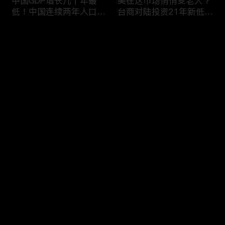
中国GDP增长几十年最
美在这市场悄悄变老大？
低！中国连续两年人口负
台商对陆投资21年新低！
增长！尽管担心贸易战
苹果中国官网罕见降价！
美农民仍力挺川普？优衣
AI助力 微软成全球市值最
评论
库控告希音！王一博经纪
大的公司！中国钢琴业进
公司股价暴跌八成 引恐
入寒冬！财经早知道Jan
慌！财经早知道Jan
16,2024
您还没有登录，请先登录
17,2024
中国家庭储蓄再创新高！
大选风险？外资抛售台
登录
美悄悄进口俄石油？花旗
股！中国出口自2016以
突然宣布：将裁员2万
来首次下降！美国这类高
人！苹果将关闭关键AI团
薪工作机会正减少！极寒
队 多名员工或失业！中
天气需求高峰 美电价恐
最新评论
最热
/
最新
国批准向韩电池业厂商出
飙升！通胀飙升 阿根廷
口石墨！财经早知道Jan
将发行2万面值大钞！财
快来抢沙发～
15,2023
经早知道Jan 12,2024
中国光伏业凛冬将至？比
恒大“从未盈利过”？全球
特币现货ETF终获批！疫
经济将第三年放缓！中国
情以来 美流通现金增加
已成全球汽车最大出口
5000亿！美团市值蒸发
国！中国民航2023年亏