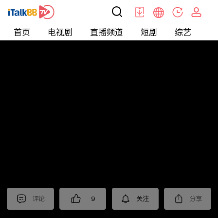
首页
电视剧
直播频道
短剧
综艺
电
北美
>
新闻
>
财经早知道
评论
9
关注
分享