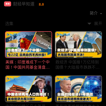
财经早知道
8.0
新闻
首播时间：
2020-09
简介
选集
展开
美媒：印度难成下一个中
救经济 中国推1万亿特别
国！中国共同基金清盘数
国债？大陆股市跌跌不
量创5年新高！华为发布
休！印度拒绝开采商对华
鸿蒙星河版！巨亏22亿
出口！欧佩克预计2025
云南白药不再炒股！梅西
全球石油需求放缓！现代
百货将裁员2350人 关闭5
汽车半价出售中国重庆工
家门店！财经早知道Jan
厂！财经早知道Jan
19,2024
18,2024