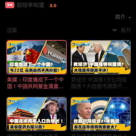
财经早知道
8.0
新闻
首播时间：
2020-09
简介
选集
展开
美媒：印度难成下一个中
救经济 中国推1万亿特别
国！中国共同基金清盘数
国债？大陆股市跌跌不
量创5年新高！华为发布
休！印度拒绝开采商对华
鸿蒙星河版！巨亏22亿
出口！欧佩克预计2025
云南白药不再炒股！梅西
全球石油需求放缓！现代
百货将裁员2350人 关闭5
汽车半价出售中国重庆工
家门店！财经早知道Jan
厂！财经早知道Jan
19,2024
18,2024