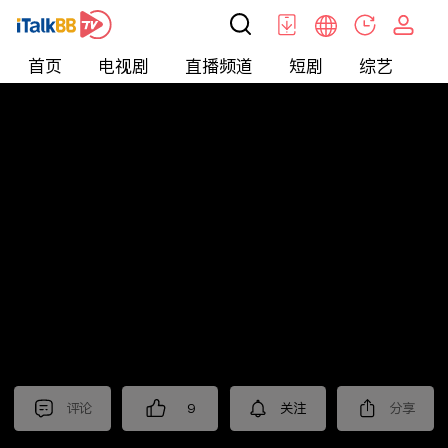
首页
电视剧
直播频道
短剧
综艺
电
北美
>
新闻
>
财经早知道
评论
9
关注
分享