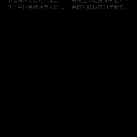
中国GDP增长几十年最
美在这市场悄悄变老大？
低！中国连续两年人口负
台商对陆投资21年新低！
增长！尽管担心贸易战
苹果中国官网罕见降价！
美农民仍力挺川普？优衣
AI助力 微软成全球市值最
评论
库控告希音！王一博经纪
大的公司！中国钢琴业进
公司股价暴跌八成 引恐
入寒冬！财经早知道Jan
慌！财经早知道Jan
16,2024
您还没有登录，请先登录
17,2024
中国家庭储蓄再创新高！
大选风险？外资抛售台
登录
美悄悄进口俄石油？花旗
股！中国出口自2016以
突然宣布：将裁员2万
来首次下降！美国这类高
人！苹果将关闭关键AI团
薪工作机会正减少！极寒
队 多名员工或失业！中
天气需求高峰 美电价恐
最新评论
最热
/
最新
国批准向韩电池业厂商出
飙升！通胀飙升 阿根廷
口石墨！财经早知道Jan
将发行2万面值大钞！财
快来抢沙发～
15,2023
经早知道Jan 12,2024
中国光伏业凛冬将至？比
恒大“从未盈利过”？全球
特币现货ETF终获批！疫
经济将第三年放缓！中国
情以来 美流通现金增加
已成全球汽车最大出口
5000亿！美团市值蒸发
国！中国民航2023年亏