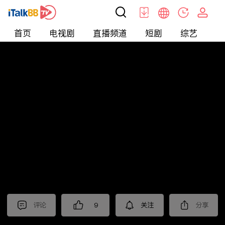
首页
电视剧
直播频道
短剧
综艺
电
北美
>
新闻
>
财经早知道
评论
9
关注
分享