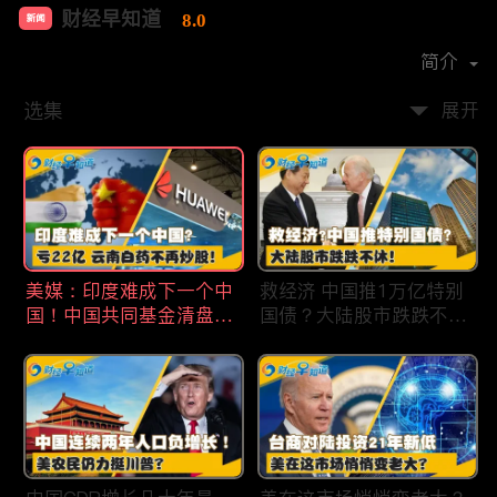
财经早知道
8.0
新闻
首播时间：
2020-09
简介
选集
展开
美媒：印度难成下一个中
救经济 中国推1万亿特别
国！中国共同基金清盘数
国债？大陆股市跌跌不
量创5年新高！华为发布
休！印度拒绝开采商对华
鸿蒙星河版！巨亏22亿
出口！欧佩克预计2025
云南白药不再炒股！梅西
全球石油需求放缓！现代
百货将裁员2350人 关闭5
汽车半价出售中国重庆工
家门店！财经早知道Jan
厂！财经早知道Jan
19,2024
18,2024