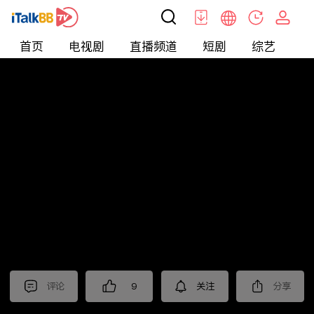
首页
电视剧
直播频道
短剧
综艺
电
北美
>
新闻
>
财经早知道
评论
9
关注
分享