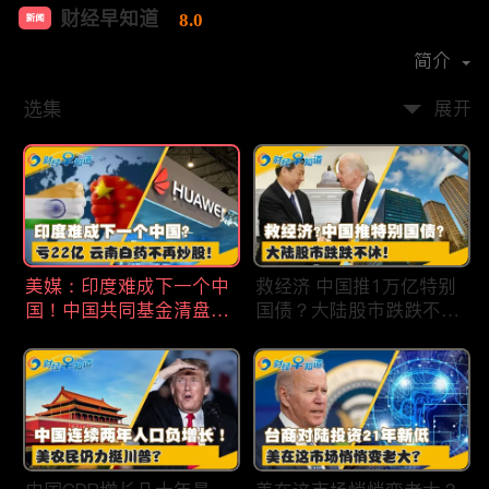
财经早知道
8.0
新闻
首播时间：
2020-09
简介
选集
展开
美媒：印度难成下一个中
救经济 中国推1万亿特别
国！中国共同基金清盘数
国债？大陆股市跌跌不
量创5年新高！华为发布
休！印度拒绝开采商对华
鸿蒙星河版！巨亏22亿
出口！欧佩克预计2025
云南白药不再炒股！梅西
全球石油需求放缓！现代
百货将裁员2350人 关闭5
汽车半价出售中国重庆工
家门店！财经早知道Jan
厂！财经早知道Jan
19,2024
18,2024