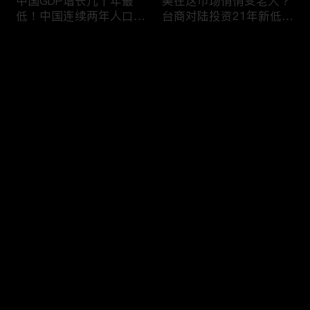
中国GDP增长几十年最
美在这市场悄悄变老大？
低！中国连续两年人口负
台商对陆投资21年新低！
增长！尽管担心贸易战
苹果中国官网罕见降价！
美农民仍力挺川普？优衣
AI助力 微软成全球市值最
评论
库控告希音！王一博经纪
大的公司！中国钢琴业进
公司股价暴跌八成 引恐
入寒冬！财经早知道Jan
慌！财经早知道Jan
16,2024
您还没有登录，请先登录
17,2024
中国家庭储蓄再创新高！
大选风险？外资抛售台
登录
美悄悄进口俄石油？花旗
股！中国出口自2016以
突然宣布：将裁员2万
来首次下降！美国这类高
人！苹果将关闭关键AI团
薪工作机会正减少！极寒
队 多名员工或失业！中
天气需求高峰 美电价恐
最新评论
最热
/
最新
国批准向韩电池业厂商出
飙升！通胀飙升 阿根廷
口石墨！财经早知道Jan
将发行2万面值大钞！财
快来抢沙发～
15,2023
经早知道Jan 12,2024
中国光伏业凛冬将至？比
恒大“从未盈利过”？全球
特币现货ETF终获批！疫
经济将第三年放缓！中国
情以来 美流通现金增加
已成全球汽车最大出口
5000亿！美团市值蒸发
国！中国民航2023年亏