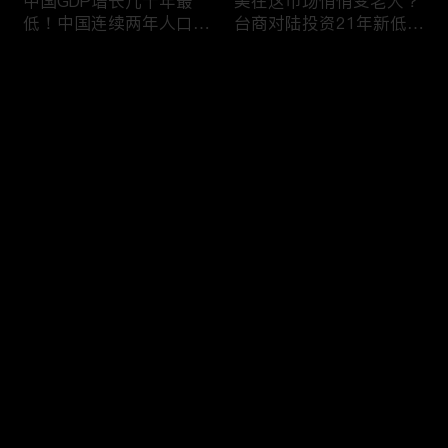
中国GDP增长几十年最
美在这市场悄悄变老大？
低！中国连续两年人口负
台商对陆投资21年新低！
增长！尽管担心贸易战
苹果中国官网罕见降价！
美农民仍力挺川普？优衣
AI助力 微软成全球市值最
评论
库控告希音！王一博经纪
大的公司！中国钢琴业进
公司股价暴跌八成 引恐
入寒冬！财经早知道Jan
慌！财经早知道Jan
16,2024
您还没有登录，请先登录
17,2024
中国家庭储蓄再创新高！
大选风险？外资抛售台
登录
美悄悄进口俄石油？花旗
股！中国出口自2016以
突然宣布：将裁员2万
来首次下降！美国这类高
人！苹果将关闭关键AI团
薪工作机会正减少！极寒
队 多名员工或失业！中
天气需求高峰 美电价恐
最新评论
最热
/
最新
国批准向韩电池业厂商出
飙升！通胀飙升 阿根廷
口石墨！财经早知道Jan
将发行2万面值大钞！财
快来抢沙发～
15,2023
经早知道Jan 12,2024
中国光伏业凛冬将至？比
恒大“从未盈利过”？全球
特币现货ETF终获批！疫
经济将第三年放缓！中国
情以来 美流通现金增加
已成全球汽车最大出口
5000亿！美团市值蒸发
国！中国民航2023年亏