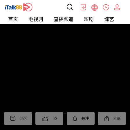
首页
电视剧
直播频道
短剧
综艺
电
北美
>
新闻
>
财经早知道
评论
9
关注
分享