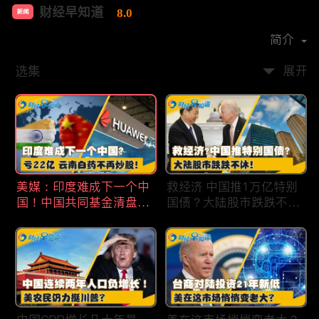
财经早知道
8.0
新闻
首播时间：
2020-09
简介
选集
展开
美媒：印度难成下一个中
救经济 中国推1万亿特别
国！中国共同基金清盘数
国债？大陆股市跌跌不
量创5年新高！华为发布
休！印度拒绝开采商对华
鸿蒙星河版！巨亏22亿
出口！欧佩克预计2025
云南白药不再炒股！梅西
全球石油需求放缓！现代
百货将裁员2350人 关闭5
汽车半价出售中国重庆工
家门店！财经早知道Jan
厂！财经早知道Jan
19,2024
18,2024