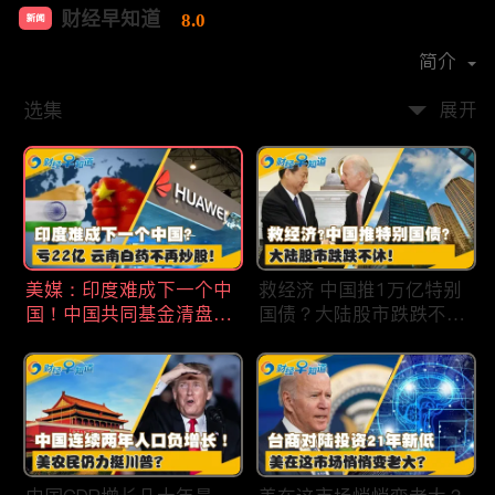
财经早知道
8.0
新闻
首播时间：
2020-09
简介
选集
展开
美媒：印度难成下一个中
救经济 中国推1万亿特别
国！中国共同基金清盘数
国债？大陆股市跌跌不
量创5年新高！华为发布
休！印度拒绝开采商对华
鸿蒙星河版！巨亏22亿
出口！欧佩克预计2025
云南白药不再炒股！梅西
全球石油需求放缓！现代
百货将裁员2350人 关闭5
汽车半价出售中国重庆工
家门店！财经早知道Jan
厂！财经早知道Jan
19,2024
18,2024