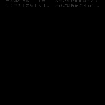
中国GDP增长几十年最
美在这市场悄悄变老大？
低！中国连续两年人口负
台商对陆投资21年新低！
增长！尽管担心贸易战
苹果中国官网罕见降价！
美农民仍力挺川普？优衣
AI助力 微软成全球市值最
评论
库控告希音！王一博经纪
大的公司！中国钢琴业进
公司股价暴跌八成 引恐
入寒冬！财经早知道Jan
慌！财经早知道Jan
16,2024
您还没有登录，请先登录
17,2024
中国家庭储蓄再创新高！
大选风险？外资抛售台
登录
美悄悄进口俄石油？花旗
股！中国出口自2016以
突然宣布：将裁员2万
来首次下降！美国这类高
人！苹果将关闭关键AI团
薪工作机会正减少！极寒
队 多名员工或失业！中
天气需求高峰 美电价恐
最新评论
最热
/
最新
国批准向韩电池业厂商出
飙升！通胀飙升 阿根廷
口石墨！财经早知道Jan
将发行2万面值大钞！财
快来抢沙发～
15,2023
经早知道Jan 12,2024
中国光伏业凛冬将至？比
恒大“从未盈利过”？全球
特币现货ETF终获批！疫
经济将第三年放缓！中国
情以来 美流通现金增加
已成全球汽车最大出口
5000亿！美团市值蒸发
国！中国民航2023年亏