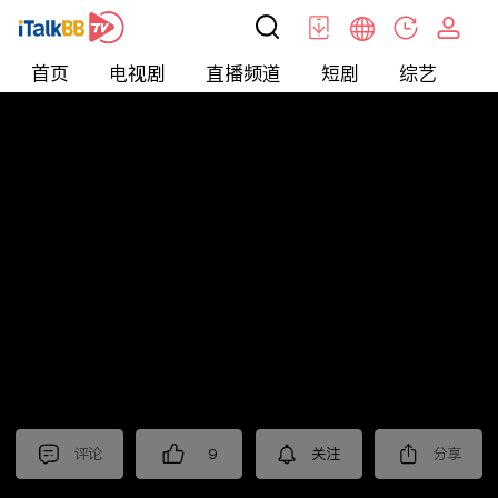
首页
电视剧
直播频道
短剧
综艺
电
北美
>
新闻
>
财经早知道
评论
9
关注
分享