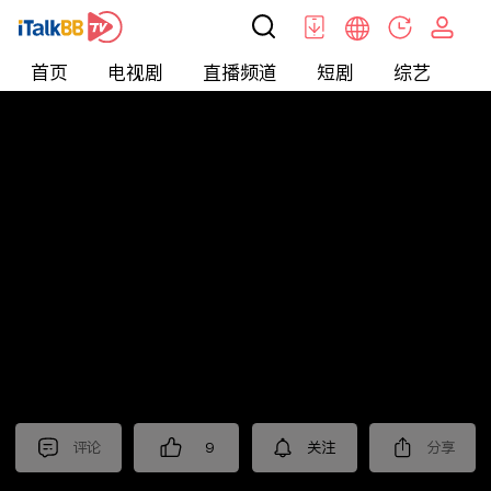
首页
电视剧
直播频道
短剧
综艺
电
北美
>
新闻
>
财经早知道
评论
9
关注
分享