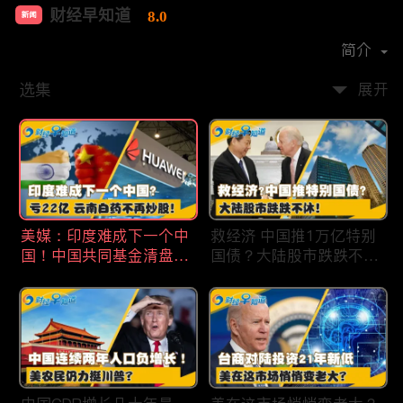
财经早知道
8.0
新闻
首播时间：
2020-09
简介
选集
展开
美媒：印度难成下一个中
救经济 中国推1万亿特别
国！中国共同基金清盘数
国债？大陆股市跌跌不
量创5年新高！华为发布
休！印度拒绝开采商对华
鸿蒙星河版！巨亏22亿
出口！欧佩克预计2025
云南白药不再炒股！梅西
全球石油需求放缓！现代
百货将裁员2350人 关闭5
汽车半价出售中国重庆工
家门店！财经早知道Jan
厂！财经早知道Jan
19,2024
18,2024