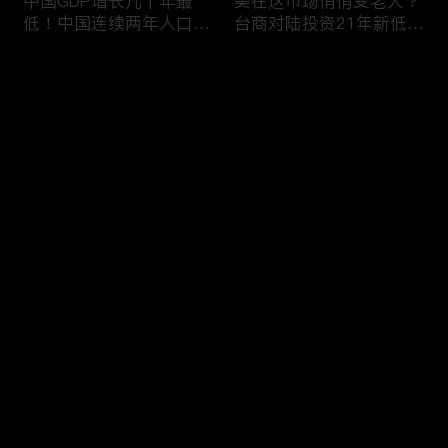
中国GDP增长几十年最
美在这市场悄悄变老大？
低！中国连续两年人口负
台商对陆投资21年新低！
增长！尽管担心贸易战
苹果中国官网罕见降价！
美农民仍力挺川普？优衣
AI助力 微软成全球市值最
评论
库控告希音！王一博经纪
大的公司！中国钢琴业进
公司股价暴跌八成 引恐
入寒冬！财经早知道Jan
慌！财经早知道Jan
16,2024
您还没有登录，请先登录
17,2024
中国家庭储蓄再创新高！
大选风险？外资抛售台
登录
美悄悄进口俄石油？花旗
股！中国出口自2016以
突然宣布：将裁员2万
来首次下降！美国这类高
人！苹果将关闭关键AI团
薪工作机会正减少！极寒
队 多名员工或失业！中
天气需求高峰 美电价恐
最新评论
最热
/
最新
国批准向韩电池业厂商出
飙升！通胀飙升 阿根廷
口石墨！财经早知道Jan
将发行2万面值大钞！财
快来抢沙发～
15,2023
经早知道Jan 12,2024
中国光伏业凛冬将至？比
恒大“从未盈利过”？全球
特币现货ETF终获批！疫
经济将第三年放缓！中国
情以来 美流通现金增加
已成全球汽车最大出口
5000亿！美团市值蒸发
国！中国民航2023年亏