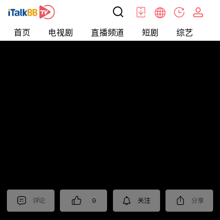
首页
电视剧
直播频道
短剧
综艺
电
北美
>
新闻
>
财经早知道
评论
9
关注
分享