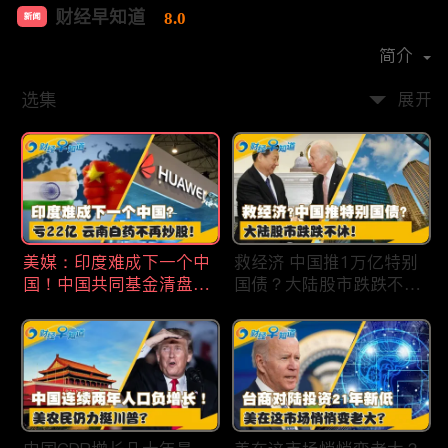
财经早知道
8.0
新闻
首播时间：
2020-09
简介
选集
展开
美媒：印度难成下一个中
救经济 中国推1万亿特别
国！中国共同基金清盘数
国债？大陆股市跌跌不
量创5年新高！华为发布
休！印度拒绝开采商对华
鸿蒙星河版！巨亏22亿
出口！欧佩克预计2025
云南白药不再炒股！梅西
全球石油需求放缓！现代
百货将裁员2350人 关闭5
汽车半价出售中国重庆工
家门店！财经早知道Jan
厂！财经早知道Jan
19,2024
18,2024