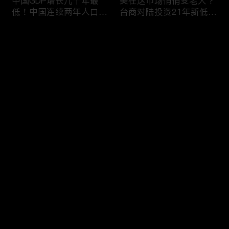
中国GDP增长几十年最
美在这市场悄悄变老大？
低！中国连续两年人口负
台商对陆投资21年新低！
增长！尽管担心贸易战
苹果中国官网罕见降价！
美农民仍力挺川普？优衣
AI助力 微软成全球市值最
评论
库控告希音！王一博经纪
大的公司！中国钢琴业进
公司股价暴跌八成 引恐
入寒冬！财经早知道Jan
慌！财经早知道Jan
16,2024
您还没有登录，请先登录
17,2024
中国家庭储蓄再创新高！
大选风险？外资抛售台
登录
美悄悄进口俄石油？花旗
股！中国出口自2016以
突然宣布：将裁员2万
来首次下降！美国这类高
人！苹果将关闭关键AI团
薪工作机会正减少！极寒
队 多名员工或失业！中
天气需求高峰 美电价恐
最新评论
最热
/
最新
国批准向韩电池业厂商出
飙升！通胀飙升 阿根廷
口石墨！财经早知道Jan
将发行2万面值大钞！财
快来抢沙发～
15,2023
经早知道Jan 12,2024
中国光伏业凛冬将至？比
恒大“从未盈利过”？全球
特币现货ETF终获批！疫
经济将第三年放缓！中国
情以来 美流通现金增加
已成全球汽车最大出口
5000亿！美团市值蒸发
国！中国民航2023年亏