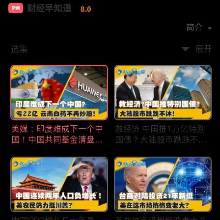
财经早知道
8.0
新闻
首播时间：
2020-09
简介
选集
展开
美媒：印度难成下一个中
救经济 中国推1万亿特别
国！中国共同基金清盘数
国债？大陆股市跌跌不
量创5年新高！华为发布
休！印度拒绝开采商对华
鸿蒙星河版！巨亏22亿
出口！欧佩克预计2025
云南白药不再炒股！梅西
全球石油需求放缓！现代
百货将裁员2350人 关闭5
汽车半价出售中国重庆工
家门店！财经早知道Jan
厂！财经早知道Jan
19,2024
18,2024