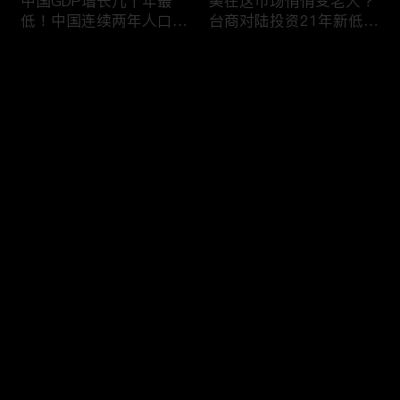
中国GDP增长几十年最
美在这市场悄悄变老大？
低！中国连续两年人口负
台商对陆投资21年新低！
增长！尽管担心贸易战
苹果中国官网罕见降价！
美农民仍力挺川普？优衣
AI助力 微软成全球市值最
评论
库控告希音！王一博经纪
大的公司！中国钢琴业进
公司股价暴跌八成 引恐
入寒冬！财经早知道Jan
慌！财经早知道Jan
16,2024
您还没有登录，请先登录
17,2024
中国家庭储蓄再创新高！
大选风险？外资抛售台
登录
美悄悄进口俄石油？花旗
股！中国出口自2016以
突然宣布：将裁员2万
来首次下降！美国这类高
人！苹果将关闭关键AI团
薪工作机会正减少！极寒
队 多名员工或失业！中
天气需求高峰 美电价恐
最新评论
最热
/
最新
国批准向韩电池业厂商出
飙升！通胀飙升 阿根廷
口石墨！财经早知道Jan
将发行2万面值大钞！财
快来抢沙发～
15,2023
经早知道Jan 12,2024
中国光伏业凛冬将至？比
恒大“从未盈利过”？全球
特币现货ETF终获批！疫
经济将第三年放缓！中国
情以来 美流通现金增加
已成全球汽车最大出口
5000亿！美团市值蒸发
国！中国民航2023年亏