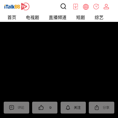
首页
电视剧
直播频道
短剧
综艺
电
北美
>
新闻
>
财经早知道
评论
9
关注
分享