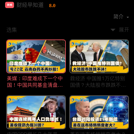
财经早知道
8.0
新闻
首播时间：
2020-09
简介
选集
展开
美媒：印度难成下一个中
救经济 中国推1万亿特别
国！中国共同基金清盘数
国债？大陆股市跌跌不
量创5年新高！华为发布
休！印度拒绝开采商对华
鸿蒙星河版！巨亏22亿
出口！欧佩克预计2025
云南白药不再炒股！梅西
全球石油需求放缓！现代
百货将裁员2350人 关闭5
汽车半价出售中国重庆工
家门店！财经早知道Jan
厂！财经早知道Jan
19,2024
18,2024