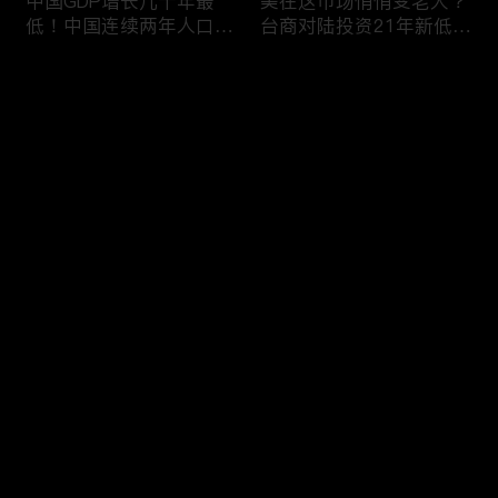
中国GDP增长几十年最
美在这市场悄悄变老大？
低！中国连续两年人口负
台商对陆投资21年新低！
增长！尽管担心贸易战
苹果中国官网罕见降价！
美农民仍力挺川普？优衣
AI助力 微软成全球市值最
评论
库控告希音！王一博经纪
大的公司！中国钢琴业进
公司股价暴跌八成 引恐
入寒冬！财经早知道Jan
慌！财经早知道Jan
16,2024
您还没有登录，请先登录
17,2024
中国家庭储蓄再创新高！
大选风险？外资抛售台
登录
美悄悄进口俄石油？花旗
股！中国出口自2016以
突然宣布：将裁员2万
来首次下降！美国这类高
人！苹果将关闭关键AI团
薪工作机会正减少！极寒
队 多名员工或失业！中
天气需求高峰 美电价恐
最新评论
最热
/
最新
国批准向韩电池业厂商出
飙升！通胀飙升 阿根廷
口石墨！财经早知道Jan
将发行2万面值大钞！财
快来抢沙发～
15,2023
经早知道Jan 12,2024
中国光伏业凛冬将至？比
恒大“从未盈利过”？全球
特币现货ETF终获批！疫
经济将第三年放缓！中国
情以来 美流通现金增加
已成全球汽车最大出口
5000亿！美团市值蒸发
国！中国民航2023年亏