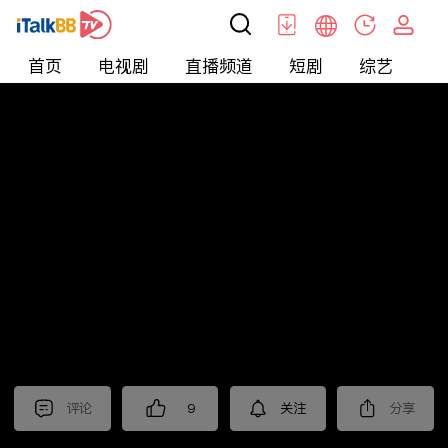
首页
电视剧
直播频道
短剧
综艺
电
北美
>
新闻
>
财经早知道
评论
9
关注
分享