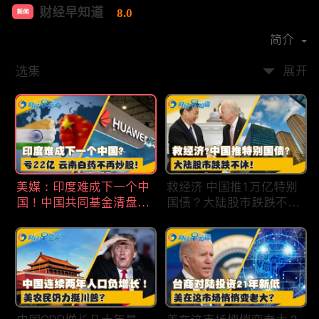
财经早知道
8.0
新闻
首播时间：
2020-09
简介
选集
展开
美媒：印度难成下一个中
救经济 中国推1万亿特别
国！中国共同基金清盘数
国债？大陆股市跌跌不
量创5年新高！华为发布
休！印度拒绝开采商对华
鸿蒙星河版！巨亏22亿
出口！欧佩克预计2025
云南白药不再炒股！梅西
全球石油需求放缓！现代
百货将裁员2350人 关闭5
汽车半价出售中国重庆工
家门店！财经早知道Jan
厂！财经早知道Jan
19,2024
18,2024