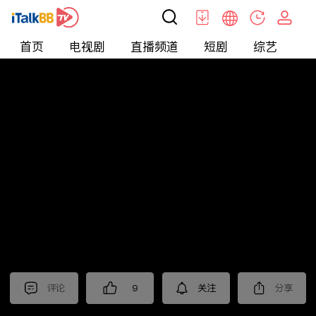
首页
电视剧
直播频道
短剧
综艺
电
北美
>
新闻
>
财经早知道
评论
9
关注
分享