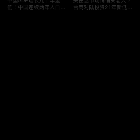
中国GDP增长几十年最
美在这市场悄悄变老大？
低！中国连续两年人口负
台商对陆投资21年新低！
增长！尽管担心贸易战
苹果中国官网罕见降价！
美农民仍力挺川普？优衣
AI助力 微软成全球市值最
评论
库控告希音！王一博经纪
大的公司！中国钢琴业进
公司股价暴跌八成 引恐
入寒冬！财经早知道Jan
慌！财经早知道Jan
16,2024
您还没有登录，请先登录
17,2024
中国家庭储蓄再创新高！
大选风险？外资抛售台
登录
美悄悄进口俄石油？花旗
股！中国出口自2016以
突然宣布：将裁员2万
来首次下降！美国这类高
人！苹果将关闭关键AI团
薪工作机会正减少！极寒
队 多名员工或失业！中
天气需求高峰 美电价恐
最新评论
最热
/
最新
国批准向韩电池业厂商出
飙升！通胀飙升 阿根廷
口石墨！财经早知道Jan
将发行2万面值大钞！财
快来抢沙发～
15,2023
经早知道Jan 12,2024
中国光伏业凛冬将至？比
恒大“从未盈利过”？全球
特币现货ETF终获批！疫
经济将第三年放缓！中国
情以来 美流通现金增加
已成全球汽车最大出口
5000亿！美团市值蒸发
国！中国民航2023年亏