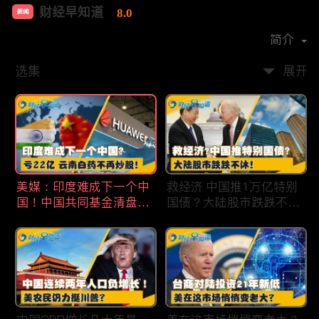
财经早知道
8.0
新闻
首播时间：
2020-09
简介
选集
展开
美媒：印度难成下一个中
救经济 中国推1万亿特别
国！中国共同基金清盘数
国债？大陆股市跌跌不
量创5年新高！华为发布
休！印度拒绝开采商对华
鸿蒙星河版！巨亏22亿
出口！欧佩克预计2025
云南白药不再炒股！梅西
全球石油需求放缓！现代
百货将裁员2350人 关闭5
汽车半价出售中国重庆工
家门店！财经早知道Jan
厂！财经早知道Jan
19,2024
18,2024