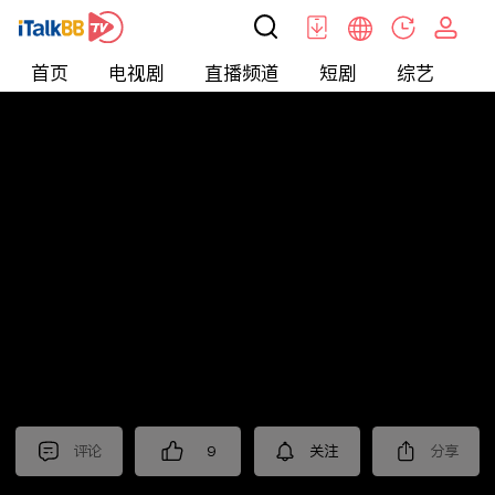
首页
电视剧
直播频道
短剧
综艺
电
北美
>
新闻
>
财经早知道
评论
9
关注
分享