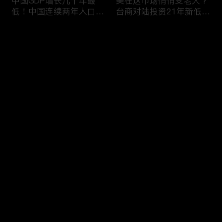
中国GDP增长几十年最
美在这市场悄悄变老大？
低！中国连续两年人口负
台商对陆投资21年新低！
增长！尽管担心贸易战
苹果中国官网罕见降价！
美农民仍力挺川普？优衣
AI助力 微软成全球市值最
评论
库控告希音！王一博经纪
大的公司！中国钢琴业进
公司股价暴跌八成 引恐
入寒冬！财经早知道Jan
慌！财经早知道Jan
16,2024
您还没有登录，请先登录
17,2024
中国家庭储蓄再创新高！
大选风险？外资抛售台
登录
美悄悄进口俄石油？花旗
股！中国出口自2016以
突然宣布：将裁员2万
来首次下降！美国这类高
人！苹果将关闭关键AI团
薪工作机会正减少！极寒
队 多名员工或失业！中
天气需求高峰 美电价恐
最新评论
最热
/
最新
国批准向韩电池业厂商出
飙升！通胀飙升 阿根廷
口石墨！财经早知道Jan
将发行2万面值大钞！财
快来抢沙发～
15,2023
经早知道Jan 12,2024
中国光伏业凛冬将至？比
恒大“从未盈利过”？全球
特币现货ETF终获批！疫
经济将第三年放缓！中国
情以来 美流通现金增加
已成全球汽车最大出口
5000亿！美团市值蒸发
国！中国民航2023年亏