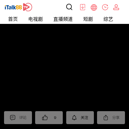
首页
电视剧
直播频道
短剧
综艺
电
北美
>
新闻
>
财经早知道
评论
9
关注
分享