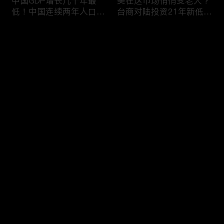
中国GDP增长几十年最
美在这市场悄悄变老大？
低！中国连续两年人口负
台商对陆投资21年新低！
增长！尽管担心贸易战
苹果中国官网罕见降价！
美农民仍力挺川普？优衣
AI助力 微软成全球市值最
评论
库控告希音！王一博经纪
大的公司！中国钢琴业进
公司股价暴跌八成 引恐
入寒冬！财经早知道Jan
慌！财经早知道Jan
16,2024
您还没有登录，请先登录
17,2024
中国家庭储蓄再创新高！
大选风险？外资抛售台
登录
美悄悄进口俄石油？花旗
股！中国出口自2016以
突然宣布：将裁员2万
来首次下降！美国这类高
人！苹果将关闭关键AI团
薪工作机会正减少！极寒
队 多名员工或失业！中
天气需求高峰 美电价恐
最新评论
最热
/
最新
国批准向韩电池业厂商出
飙升！通胀飙升 阿根廷
口石墨！财经早知道Jan
将发行2万面值大钞！财
快来抢沙发～
15,2023
经早知道Jan 12,2024
中国光伏业凛冬将至？比
恒大“从未盈利过”？全球
特币现货ETF终获批！疫
经济将第三年放缓！中国
情以来 美流通现金增加
已成全球汽车最大出口
5000亿！美团市值蒸发
国！中国民航2023年亏