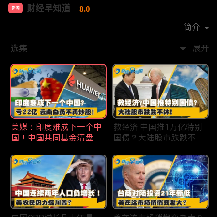
财经早知道
8.0
新闻
首播时间：
2020-09
简介
选集
展开
美媒：印度难成下一个中
救经济 中国推1万亿特别
国！中国共同基金清盘数
国债？大陆股市跌跌不
量创5年新高！华为发布
休！印度拒绝开采商对华
鸿蒙星河版！巨亏22亿
出口！欧佩克预计2025
云南白药不再炒股！梅西
全球石油需求放缓！现代
百货将裁员2350人 关闭5
汽车半价出售中国重庆工
家门店！财经早知道Jan
厂！财经早知道Jan
19,2024
18,2024