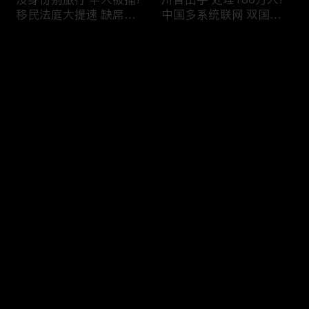
移民法庭大提速 缺席庭
中国多系统联网 双国籍
审人数激增!绿卡≠通行证
管理收紧!华人必看 入美
华人返美被查!隐瞒党员
审查升级!FBI突袭南加 事
评论
身份 华男入美被捕!多家
关华人老板!美国航空安
航司提高退款门槛!
全亮红灯!
您还没有登录，请先登录
有犯罪记录 绿卡也不保!
ICE扫荡 华人寄望庇护!酒
登录
灭门惨案真相浮出水面
驾一次 美国身份没了!顶
一家8口经历了啥!被ICE
尖科学家 美国大逃离!被
抓捕时还手 华人或坐牢8
驱逐华男返美 搞诈骗被
年!华人坐拥12处房产 全
捕!大地震警报再响 损失
最新评论
最热
/
最新
被没收!旅游签打工 华女
可能破万亿!
被逮捕!
快来抢沙发～
社区爆发枪案 华人被捕!
美国掀入籍清查风暴!持
执法升级 美国机场频现
美国护照冒充中国身份
逮捕!中国有钱人 好日子
华人当心了!出境美国带
到头!中美直飞航班 每周
现金 当场被捕!一家8口惨