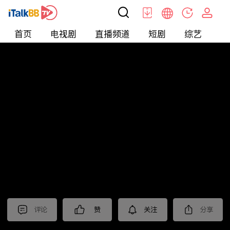
首页
电视剧
直播频道
短剧
综艺
电
北美
>
新闻
>
美国头条
评论
赞
关注
分享