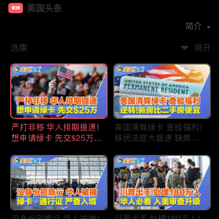
美国头条
新闻
首播时间：
2020-09
简介
选集
展开
严打非移 华人排期提速!
美国清算绿卡 查验福利!
想申请绿卡 先交$25万!
移民法庭大提速 缺席庭
申请美国福利 拒批暴增!
审人数激增!首次逆转 美
中国赴美留学签证 大减
国新房比二手房便宜!ICE
46%!中国人赴美买房 首
便衣突袭机场 加州城市
选加州!
成重灾区!万物涨价 华人
生活成本飙升!
没身份别旅行 华人被捕!
川普出手 处理180万人!