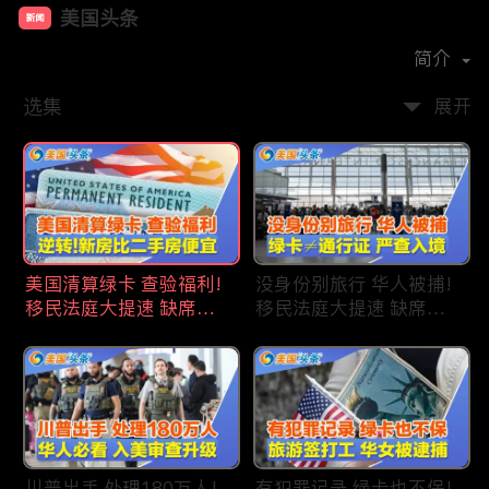
美国头条
新闻
首播时间：
2020-09
简介
选集
展开
美国清算绿卡 查验福利!
没身份别旅行 华人被捕!
移民法庭大提速 缺席庭
移民法庭大提速 缺席庭
审人数激增!首次逆转 美
审人数激增!绿卡≠通行证
国新房比二手房便宜!ICE
华人返美被查!隐瞒党员
便衣突袭机场 加州城市
身份 华男入美被捕!多家
成重灾区!万物涨价 华人
航司提高退款门槛!
生活成本飙升!
川普出手 处理180万人!
有犯罪记录 绿卡也不保!