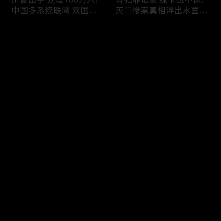
中国多系统联网 双国籍
灭门惨案真相浮出水面
管理收紧!华人必看 入美
一家8口经历了啥!被ICE
审查升级!FBI突袭南加 事
抓捕时还手 华人或坐牢8
评论
关华人老板!美国航空安
年!华人坐拥12处房产 全
全亮红灯!
被没收!旅游签打工 华女
被逮捕!
您还没有登录，请先登录
ICE扫荡 华人寄望庇护!酒
社区爆发枪案 华人被捕!
登录
驾一次 美国身份没了!顶
执法升级 美国机场频现
尖科学家 美国大逃离!被
逮捕!中国有钱人 好日子
驱逐华男返美 搞诈骗被
到头!中美直飞航班 每周
捕!大地震警报再响 损失
额度全满!373人被困机舱
最新评论
最热
/
最新
可能破万亿!
10小时 乘客崩溃!
快来抢沙发～
美国掀入籍清查风暴!持
拒绝遣返 非移面临重罚!
美国护照冒充中国身份
美国食品价格暴涨 华人
华人当心了!出境美国带
靠救济为生!移民申请门
现金 当场被捕!一家8口惨
槛大幅抬高 华人紧急申