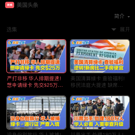
美国头条
新闻
首播时间：
2020-09
简介
选集
展开
严打非移 华人排期提速!
美国清算绿卡 查验福利!
想申请绿卡 先交$25万!
移民法庭大提速 缺席庭
申请美国福利 拒批暴增!
审人数激增!首次逆转 美
中国赴美留学签证 大减
国新房比二手房便宜!ICE
46%!中国人赴美买房 首
便衣突袭机场 加州城市
选加州!
成重灾区!万物涨价 华人
生活成本飙升!
没身份别旅行 华人被捕!
川普出手 处理180万人!