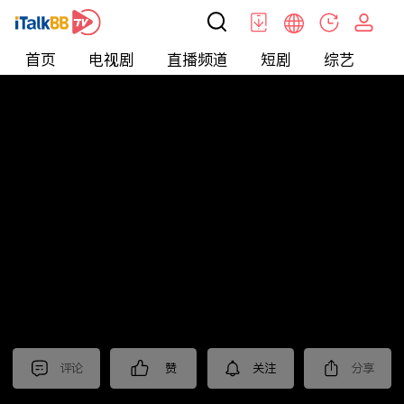
首页
电视剧
直播频道
短剧
综艺
电
北美
>
新闻
>
美国头条
评论
赞
关注
分享