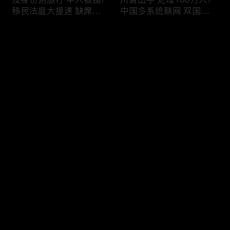
移民法庭大提速 缺席庭
中国多系统联网 双国籍
审人数激增!绿卡≠通行证
管理收紧!华人必看 入美
华人返美被查!隐瞒党员
审查升级!FBI突袭南加 事
评论
身份 华男入美被捕!多家
关华人老板!美国航空安
航司提高退款门槛!
全亮红灯!
您还没有登录，请先登录
有犯罪记录 绿卡也不保!
ICE扫荡 华人寄望庇护!酒
登录
灭门惨案真相浮出水面
驾一次 美国身份没了!顶
一家8口经历了啥!被ICE
尖科学家 美国大逃离!被
抓捕时还手 华人或坐牢8
驱逐华男返美 搞诈骗被
年!华人坐拥12处房产 全
捕!大地震警报再响 损失
最新评论
最热
/
最新
被没收!旅游签打工 华女
可能破万亿!
被逮捕!
快来抢沙发～
社区爆发枪案 华人被捕!
美国掀入籍清查风暴!持
执法升级 美国机场频现
美国护照冒充中国身份
逮捕!中国有钱人 好日子
华人当心了!出境美国带
到头!中美直飞航班 每周
现金 当场被捕!一家8口惨