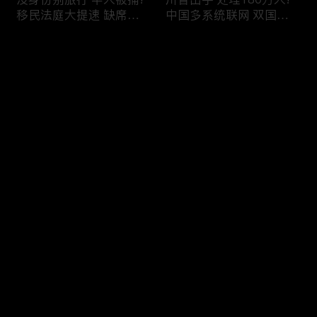
移民法庭大提速 缺席庭
中国多系统联网 双国籍
审人数激增!绿卡≠通行证
管理收紧!华人必看 入美
华人返美被查!隐瞒党员
审查升级!FBI突袭南加 事
评论
身份 华男入美被捕!多家
关华人老板!美国航空安
航司提高退款门槛!
全亮红灯!
您还没有登录，请先登录
有犯罪记录 绿卡也不保!
ICE扫荡 华人寄望庇护!酒
登录
灭门惨案真相浮出水面
驾一次 美国身份没了!顶
一家8口经历了啥!被ICE
尖科学家 美国大逃离!被
抓捕时还手 华人或坐牢8
驱逐华男返美 搞诈骗被
年!华人坐拥12处房产 全
捕!大地震警报再响 损失
最新评论
最热
/
最新
被没收!旅游签打工 华女
可能破万亿!
被逮捕!
快来抢沙发～
社区爆发枪案 华人被捕!
美国掀入籍清查风暴!持
执法升级 美国机场频现
美国护照冒充中国身份
逮捕!中国有钱人 好日子
华人当心了!出境美国带
到头!中美直飞航班 每周
现金 当场被捕!一家8口惨