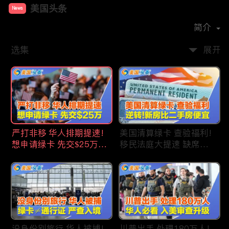
美国头条
News
首播时间：
2020-09
简介
选集
展开
严打非移 华人排期提速!
美国清算绿卡 查验福利!
想申请绿卡 先交$25万!
移民法庭大提速 缺席庭
申请美国福利 拒批暴增!
审人数激增!首次逆转 美
中国赴美留学签证 大减
国新房比二手房便宜!ICE
46%!中国人赴美买房 首
便衣突袭机场 加州城市
选加州!
成重灾区!万物涨价 华人
生活成本飙升!
没身份别旅行 华人被捕!
川普出手 处理180万人!