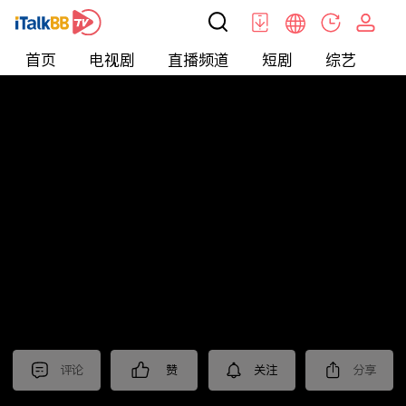
首页
电视剧
直播频道
短剧
综艺
电
北美
>
News
>
美国头条
评论
赞
关注
分享