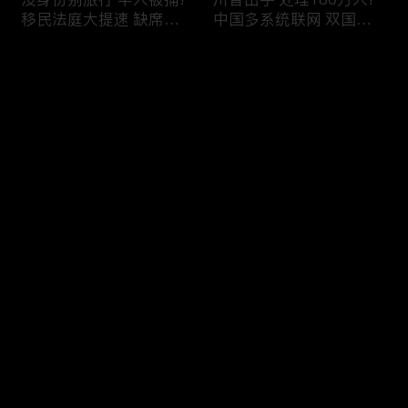
移民法庭大提速 缺席庭
中国多系统联网 双国籍
审人数激增!绿卡≠通行证
管理收紧!华人必看 入美
华人返美被查!隐瞒党员
审查升级!FBI突袭南加 事
评论
身份 华男入美被捕!多家
关华人老板!美国航空安
航司提高退款门槛!
全亮红灯!
您还没有登录，请先登录
有犯罪记录 绿卡也不保!
ICE扫荡 华人寄望庇护!酒
登录
灭门惨案真相浮出水面
驾一次 美国身份没了!顶
一家8口经历了啥!被ICE
尖科学家 美国大逃离!被
抓捕时还手 华人或坐牢8
驱逐华男返美 搞诈骗被
年!华人坐拥12处房产 全
捕!大地震警报再响 损失
最新评论
最热
/
最新
被没收!旅游签打工 华女
可能破万亿!
被逮捕!
快来抢沙发～
社区爆发枪案 华人被捕!
美国掀入籍清查风暴!持
执法升级 美国机场频现
美国护照冒充中国身份
逮捕!中国有钱人 好日子
华人当心了!出境美国带
到头!中美直飞航班 每周
现金 当场被捕!一家8口惨