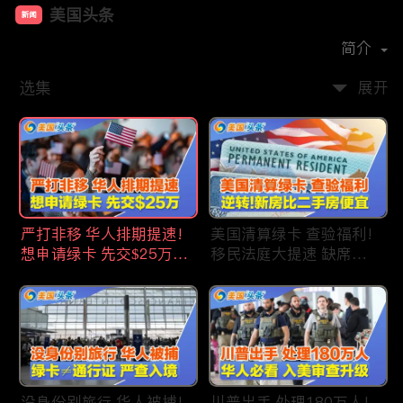
美国头条
新闻
首播时间：
2020-09
简介
选集
展开
严打非移 华人排期提速!
美国清算绿卡 查验福利!
想申请绿卡 先交$25万!
移民法庭大提速 缺席庭
申请美国福利 拒批暴增!
审人数激增!首次逆转 美
中国赴美留学签证 大减
国新房比二手房便宜!ICE
46%!中国人赴美买房 首
便衣突袭机场 加州城市
选加州!
成重灾区!万物涨价 华人
生活成本飙升!
没身份别旅行 华人被捕!
川普出手 处理180万人!