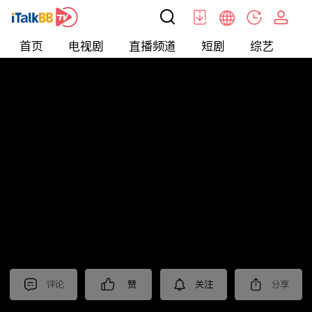
首页
电视剧
直播频道
短剧
综艺
电
北美
>
新闻
>
美国头条
评论
赞
关注
分享