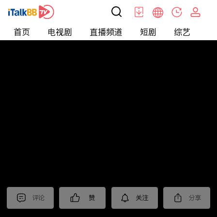
首页
电视剧
直播频道
短剧
综艺
电
北美
>
新闻
>
美国头条
评论
赞
关注
分享