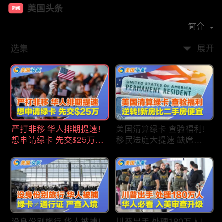
美国头条
新闻
首播时间：
2020-09
简介
选集
展开
严打非移 华人排期提速!
美国清算绿卡 查验福利!
想申请绿卡 先交$25万!
移民法庭大提速 缺席庭
申请美国福利 拒批暴增!
审人数激增!首次逆转 美
中国赴美留学签证 大减
国新房比二手房便宜!ICE
46%!中国人赴美买房 首
便衣突袭机场 加州城市
选加州!
成重灾区!万物涨价 华人
生活成本飙升!
没身份别旅行 华人被捕!
川普出手 处理180万人!