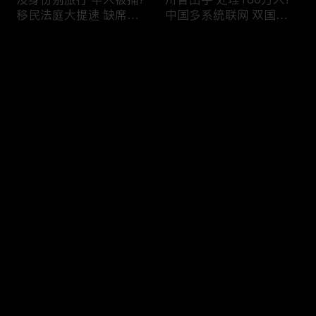
移民法庭大提速 缺席庭
中国多系统联网 双国籍
审人数激增!绿卡≠通行证
管理收紧!华人必看 入美
华人返美被查!隐瞒党员
审查升级!FBI突袭南加 事
评论
身份 华男入美被捕!多家
关华人老板!美国航空安
航司提高退款门槛!
全亮红灯!
您还没有登录，请先登录
有犯罪记录 绿卡也不保!
ICE扫荡 华人寄望庇护!酒
登录
灭门惨案真相浮出水面
驾一次 美国身份没了!顶
一家8口经历了啥!被ICE
尖科学家 美国大逃离!被
抓捕时还手 华人或坐牢8
驱逐华男返美 搞诈骗被
年!华人坐拥12处房产 全
捕!大地震警报再响 损失
最新评论
最热
/
最新
被没收!旅游签打工 华女
可能破万亿!
被逮捕!
快来抢沙发～
社区爆发枪案 华人被捕!
美国掀入籍清查风暴!持
执法升级 美国机场频现
美国护照冒充中国身份
逮捕!中国有钱人 好日子
华人当心了!出境美国带
到头!中美直飞航班 每周
现金 当场被捕!一家8口惨