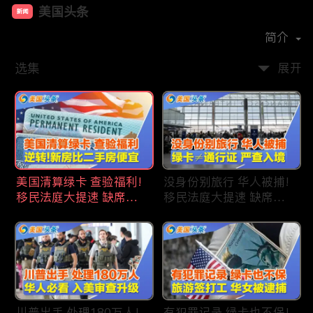
美国头条
新闻
首播时间：
2020-09
简介
选集
展开
美国清算绿卡 查验福利!
没身份别旅行 华人被捕!
移民法庭大提速 缺席庭
移民法庭大提速 缺席庭
审人数激增!首次逆转 美
审人数激增!绿卡≠通行证
国新房比二手房便宜!ICE
华人返美被查!隐瞒党员
便衣突袭机场 加州城市
身份 华男入美被捕!多家
成重灾区!万物涨价 华人
航司提高退款门槛!
生活成本飙升!
川普出手 处理180万人!
有犯罪记录 绿卡也不保!