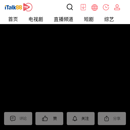
首页
电视剧
直播频道
短剧
综艺
电
北美
>
新闻
>
美国头条
评论
赞
关注
分享