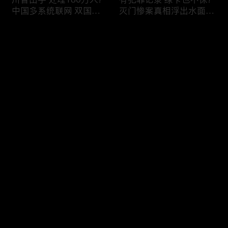
中国多系统联网 双国籍
灭门惨案真相浮出水面
管理收紧!华人必看 入美
一家8口经历了啥!被ICE
审查升级!FBI突袭南加 事
抓捕时还手 华人或坐牢8
评论
关华人老板!美国航空安
年!华人坐拥12处房产 全
全亮红灯!
被没收!旅游签打工 华女
被逮捕!
您还没有登录，请先登录
ICE扫荡 华人寄望庇护!酒
社区爆发枪案 华人被捕!
登录
驾一次 美国身份没了!顶
执法升级 美国机场频现
尖科学家 美国大逃离!被
逮捕!中国有钱人 好日子
驱逐华男返美 搞诈骗被
到头!中美直飞航班 每周
捕!大地震警报再响 损失
额度全满!373人被困机舱
最新评论
最热
/
最新
可能破万亿!
10小时 乘客崩溃!
快来抢沙发～
美国掀入籍清查风暴!持
拒绝遣返 非移面临重罚!
美国护照冒充中国身份
美国食品价格暴涨 华人
华人当心了!出境美国带
靠救济为生!移民申请门
现金 当场被捕!一家8口惨
槛大幅抬高 华人紧急申