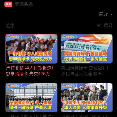
美国头条
新闻
首播时间：
2020-09
简介
选集
展开
严打非移 华人排期提速!
美国清算绿卡 查验福利!
想申请绿卡 先交$25万!
移民法庭大提速 缺席庭
申请美国福利 拒批暴增!
审人数激增!首次逆转 美
中国赴美留学签证 大减
国新房比二手房便宜!ICE
46%!中国人赴美买房 首
便衣突袭机场 加州城市
选加州!
成重灾区!万物涨价 华人
生活成本飙升!
没身份别旅行 华人被捕!
川普出手 处理180万人!