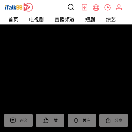
首页
电视剧
直播频道
短剧
综艺
电
北美
>
新闻
>
美国头条
评论
赞
关注
分享