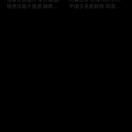
移民法庭大提速 缺席庭
中国多系统联网 双国籍
审人数激增!绿卡≠通行证
管理收紧!华人必看 入美
华人返美被查!隐瞒党员
审查升级!FBI突袭南加 事
评论
身份 华男入美被捕!多家
关华人老板!美国航空安
航司提高退款门槛!
全亮红灯!
您还没有登录，请先登录
有犯罪记录 绿卡也不保!
ICE扫荡 华人寄望庇护!酒
登录
灭门惨案真相浮出水面
驾一次 美国身份没了!顶
一家8口经历了啥!被ICE
尖科学家 美国大逃离!被
抓捕时还手 华人或坐牢8
驱逐华男返美 搞诈骗被
年!华人坐拥12处房产 全
捕!大地震警报再响 损失
最新评论
最热
/
最新
被没收!旅游签打工 华女
可能破万亿!
被逮捕!
快来抢沙发～
社区爆发枪案 华人被捕!
美国掀入籍清查风暴!持
执法升级 美国机场频现
美国护照冒充中国身份
逮捕!中国有钱人 好日子
华人当心了!出境美国带
到头!中美直飞航班 每周
现金 当场被捕!一家8口惨