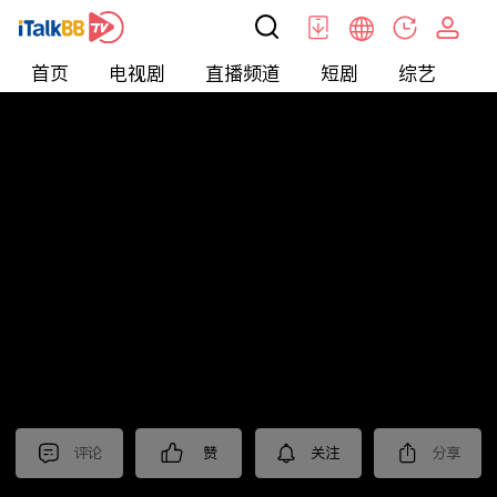
首页
电视剧
直播频道
短剧
综艺
电
北美
>
新闻
>
美国头条
评论
赞
关注
分享