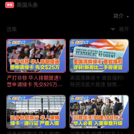
美国头条
新闻
首播时间：
2020-09
简介
选集
展开
严打非移 华人排期提速!
美国清算绿卡 查验福利!
想申请绿卡 先交$25万!
移民法庭大提速 缺席庭
申请美国福利 拒批暴增!
审人数激增!首次逆转 美
中国赴美留学签证 大减
国新房比二手房便宜!ICE
46%!中国人赴美买房 首
便衣突袭机场 加州城市
选加州!
成重灾区!万物涨价 华人
生活成本飙升!
没身份别旅行 华人被捕!
川普出手 处理180万人!