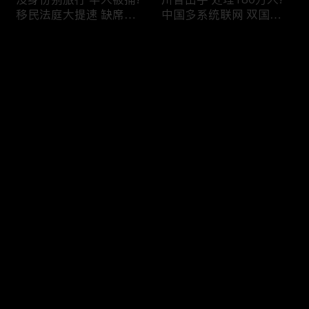
移民法庭大提速 缺席庭
中国多系统联网 双国籍
审人数激增!绿卡≠通行证
管理收紧!华人必看 入美
华人返美被查!隐瞒党员
审查升级!FBI突袭南加 事
评论
身份 华男入美被捕!多家
关华人老板!美国航空安
航司提高退款门槛!
全亮红灯!
您还没有登录，请先登录
有犯罪记录 绿卡也不保!
ICE扫荡 华人寄望庇护!酒
登录
灭门惨案真相浮出水面
驾一次 美国身份没了!顶
一家8口经历了啥!被ICE
尖科学家 美国大逃离!被
抓捕时还手 华人或坐牢8
驱逐华男返美 搞诈骗被
年!华人坐拥12处房产 全
捕!大地震警报再响 损失
最新评论
最热
/
最新
被没收!旅游签打工 华女
可能破万亿!
被逮捕!
快来抢沙发～
社区爆发枪案 华人被捕!
美国掀入籍清查风暴!持
执法升级 美国机场频现
美国护照冒充中国身份
逮捕!中国有钱人 好日子
华人当心了!出境美国带
到头!中美直飞航班 每周
现金 当场被捕!一家8口惨