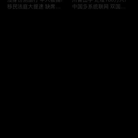
移民法庭大提速 缺席庭
中国多系统联网 双国籍
审人数激增!绿卡≠通行证
管理收紧!华人必看 入美
华人返美被查!隐瞒党员
审查升级!FBI突袭南加 事
评论
身份 华男入美被捕!多家
关华人老板!美国航空安
航司提高退款门槛!
全亮红灯!
您还没有登录，请先登录
有犯罪记录 绿卡也不保!
ICE扫荡 华人寄望庇护!酒
登录
灭门惨案真相浮出水面
驾一次 美国身份没了!顶
一家8口经历了啥!被ICE
尖科学家 美国大逃离!被
抓捕时还手 华人或坐牢8
驱逐华男返美 搞诈骗被
年!华人坐拥12处房产 全
捕!大地震警报再响 损失
最新评论
最热
/
最新
被没收!旅游签打工 华女
可能破万亿!
被逮捕!
快来抢沙发～
社区爆发枪案 华人被捕!
美国掀入籍清查风暴!持
执法升级 美国机场频现
美国护照冒充中国身份
逮捕!中国有钱人 好日子
华人当心了!出境美国带
到头!中美直飞航班 每周
现金 当场被捕!一家8口惨