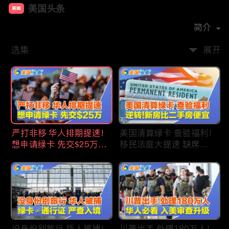
美国头条
新闻
首播时间：
2020-09
简介
选集
展开
严打非移 华人排期提速!
美国清算绿卡 查验福利!
想申请绿卡 先交$25万!
移民法庭大提速 缺席庭
申请美国福利 拒批暴增!
审人数激增!首次逆转 美
中国赴美留学签证 大减
国新房比二手房便宜!ICE
46%!中国人赴美买房 首
便衣突袭机场 加州城市
选加州!
成重灾区!万物涨价 华人
生活成本飙升!
没身份别旅行 华人被捕!
川普出手 处理180万人!