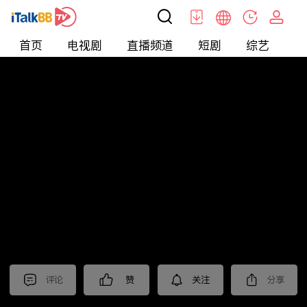
首页
电视剧
直播频道
短剧
综艺
电
北美
>
新闻
>
美国头条
评论
赞
关注
分享