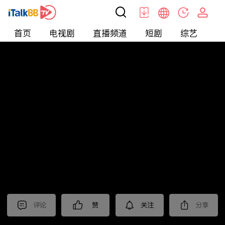
首页
电视剧
直播频道
短剧
综艺
电
北美
>
新闻
>
美国头条
评论
赞
关注
分享