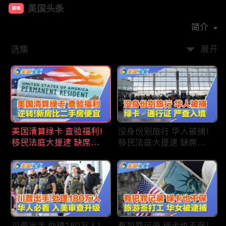
美国头条
新闻
首播时间：
2020-09
简介
选集
展开
美国清算绿卡 查验福利!
没身份别旅行 华人被捕!
移民法庭大提速 缺席庭
移民法庭大提速 缺席庭
审人数激增!首次逆转 美
审人数激增!绿卡≠通行证
国新房比二手房便宜!ICE
华人返美被查!隐瞒党员
便衣突袭机场 加州城市
身份 华男入美被捕!多家
成重灾区!万物涨价 华人
航司提高退款门槛!
生活成本飙升!
川普出手 处理180万人!
有犯罪记录 绿卡也不保!