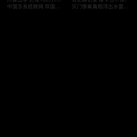
中国多系统联网 双国籍
灭门惨案真相浮出水面
管理收紧!华人必看 入美
一家8口经历了啥!被ICE
审查升级!FBI突袭南加 事
抓捕时还手 华人或坐牢8
评论
关华人老板!美国航空安
年!华人坐拥12处房产 全
全亮红灯!
被没收!旅游签打工 华女
被逮捕!
您还没有登录，请先登录
ICE扫荡 华人寄望庇护!酒
社区爆发枪案 华人被捕!
登录
驾一次 美国身份没了!顶
执法升级 美国机场频现
尖科学家 美国大逃离!被
逮捕!中国有钱人 好日子
驱逐华男返美 搞诈骗被
到头!中美直飞航班 每周
捕!大地震警报再响 损失
额度全满!373人被困机舱
最新评论
最热
/
最新
可能破万亿!
10小时 乘客崩溃!
快来抢沙发～
美国掀入籍清查风暴!持
拒绝遣返 非移面临重罚!
美国护照冒充中国身份
美国食品价格暴涨 华人
华人当心了!出境美国带
靠救济为生!移民申请门
现金 当场被捕!一家8口惨
槛大幅抬高 华人紧急申