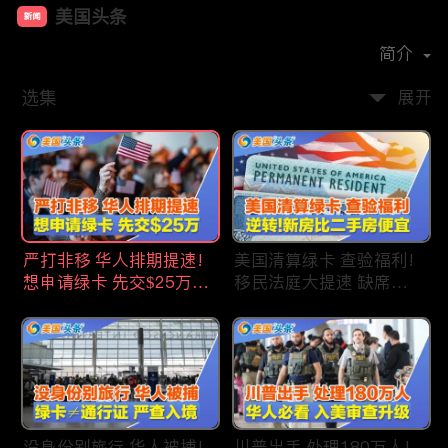
美国头条
新闻
首播时间：
2020-09
简介
选集
展开
严打非移 华人排期提速!
美国清算绿卡 查验福利!
想申请绿卡 先交$25万!
移民法庭大提速 缺席庭
申请美国福利 拒批暴增!
审人数激增!首次逆转 美
中国赴美留学签证 大减
国新房比二手房便宜!ICE
46%!中国人赴美买房 首
便衣突袭机场 加州城市
选加州!
成重灾区!万物涨价 华人
生活成本飙升!
没身份别旅行 华人被捕!
川普出手 处理180万人!