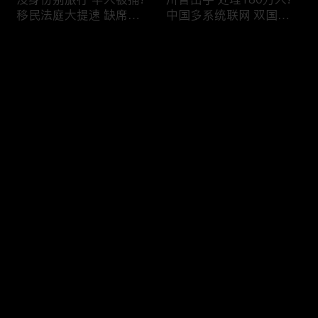
移民法庭大提速 缺席庭
中国多系统联网 双国籍
审人数激增!绿卡≠通行证
管理收紧!华人必看 入美
华人返美被查!隐瞒党员
审查升级!FBI突袭南加 事
评论
身份 华男入美被捕!多家
关华人老板!美国航空安
航司提高退款门槛!
全亮红灯!
您还没有登录，请先登录
有犯罪记录 绿卡也不保!
ICE扫荡 华人寄望庇护!酒
登录
灭门惨案真相浮出水面
驾一次 美国身份没了!顶
一家8口经历了啥!被ICE
尖科学家 美国大逃离!被
抓捕时还手 华人或坐牢8
驱逐华男返美 搞诈骗被
年!华人坐拥12处房产 全
捕!大地震警报再响 损失
最新评论
最热
/
最新
被没收!旅游签打工 华女
可能破万亿!
被逮捕!
快来抢沙发～
社区爆发枪案 华人被捕!
美国掀入籍清查风暴!持
执法升级 美国机场频现
美国护照冒充中国身份
逮捕!中国有钱人 好日子
华人当心了!出境美国带
到头!中美直飞航班 每周
现金 当场被捕!一家8口惨