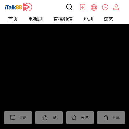
首页
电视剧
直播频道
短剧
综艺
电
北美
>
新闻
>
美国头条
评论
赞
关注
分享