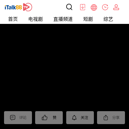
首页
电视剧
直播频道
短剧
综艺
电
北美
>
新闻
>
美国头条
评论
赞
关注
分享