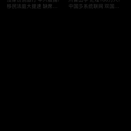
移民法庭大提速 缺席庭
中国多系统联网 双国籍
审人数激增!绿卡≠通行证
管理收紧!华人必看 入美
华人返美被查!隐瞒党员
审查升级!FBI突袭南加 事
评论
身份 华男入美被捕!多家
关华人老板!美国航空安
航司提高退款门槛!
全亮红灯!
您还没有登录，请先登录
有犯罪记录 绿卡也不保!
ICE扫荡 华人寄望庇护!酒
登录
灭门惨案真相浮出水面
驾一次 美国身份没了!顶
一家8口经历了啥!被ICE
尖科学家 美国大逃离!被
抓捕时还手 华人或坐牢8
驱逐华男返美 搞诈骗被
年!华人坐拥12处房产 全
捕!大地震警报再响 损失
最新评论
最热
/
最新
被没收!旅游签打工 华女
可能破万亿!
被逮捕!
快来抢沙发～
社区爆发枪案 华人被捕!
美国掀入籍清查风暴!持
执法升级 美国机场频现
美国护照冒充中国身份
逮捕!中国有钱人 好日子
华人当心了!出境美国带
到头!中美直飞航班 每周
现金 当场被捕!一家8口惨