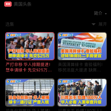
美国头条
新闻
首播时间：
2020-09
简介
选集
展开
严打非移 华人排期提速!
美国清算绿卡 查验福利!
想申请绿卡 先交$25万!
移民法庭大提速 缺席庭
申请美国福利 拒批暴增!
审人数激增!首次逆转 美
中国赴美留学签证 大减
国新房比二手房便宜!ICE
46%!中国人赴美买房 首
便衣突袭机场 加州城市
选加州!
成重灾区!万物涨价 华人
生活成本飙升!
没身份别旅行 华人被捕!
川普出手 处理180万人!