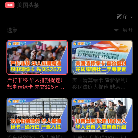
美国头条
新闻
首播时间：
2020-09
简介
选集
展开
严打非移 华人排期提速!
美国清算绿卡 查验福利!
想申请绿卡 先交$25万!
移民法庭大提速 缺席庭
申请美国福利 拒批暴增!
审人数激增!首次逆转 美
中国赴美留学签证 大减
国新房比二手房便宜!ICE
46%!中国人赴美买房 首
便衣突袭机场 加州城市
选加州!
成重灾区!万物涨价 华人
生活成本飙升!
没身份别旅行 华人被捕!
川普出手 处理180万人!