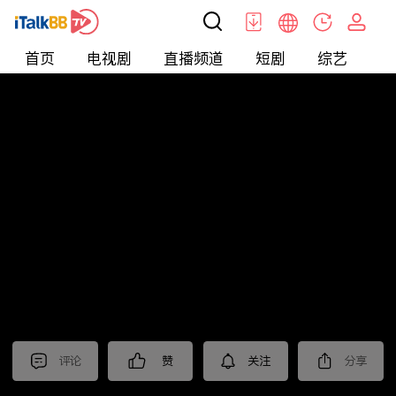
首页
电视剧
直播频道
短剧
综艺
电
北美
>
新闻
>
美国头条
评论
赞
关注
分享