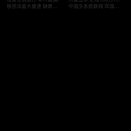
移民法庭大提速 缺席庭
中国多系统联网 双国籍
审人数激增!绿卡≠通行证
管理收紧!华人必看 入美
华人返美被查!隐瞒党员
审查升级!FBI突袭南加 事
评论
身份 华男入美被捕!多家
关华人老板!美国航空安
航司提高退款门槛!
全亮红灯!
您还没有登录，请先登录
有犯罪记录 绿卡也不保!
ICE扫荡 华人寄望庇护!酒
登录
灭门惨案真相浮出水面
驾一次 美国身份没了!顶
一家8口经历了啥!被ICE
尖科学家 美国大逃离!被
抓捕时还手 华人或坐牢8
驱逐华男返美 搞诈骗被
年!华人坐拥12处房产 全
捕!大地震警报再响 损失
最新评论
最热
/
最新
被没收!旅游签打工 华女
可能破万亿!
被逮捕!
快来抢沙发～
社区爆发枪案 华人被捕!
美国掀入籍清查风暴!持
执法升级 美国机场频现
美国护照冒充中国身份
逮捕!中国有钱人 好日子
华人当心了!出境美国带
到头!中美直飞航班 每周
现金 当场被捕!一家8口惨