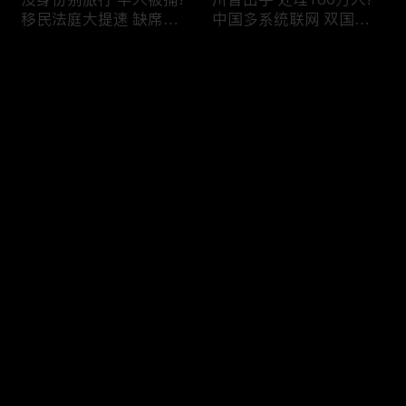
移民法庭大提速 缺席庭
中国多系统联网 双国籍
审人数激增!绿卡≠通行证
管理收紧!华人必看 入美
华人返美被查!隐瞒党员
审查升级!FBI突袭南加 事
评论
身份 华男入美被捕!多家
关华人老板!美国航空安
航司提高退款门槛!
全亮红灯!
您还没有登录，请先登录
有犯罪记录 绿卡也不保!
ICE扫荡 华人寄望庇护!酒
登录
灭门惨案真相浮出水面
驾一次 美国身份没了!顶
一家8口经历了啥!被ICE
尖科学家 美国大逃离!被
抓捕时还手 华人或坐牢8
驱逐华男返美 搞诈骗被
年!华人坐拥12处房产 全
捕!大地震警报再响 损失
最新评论
最热
/
最新
被没收!旅游签打工 华女
可能破万亿!
被逮捕!
快来抢沙发～
社区爆发枪案 华人被捕!
美国掀入籍清查风暴!持
执法升级 美国机场频现
美国护照冒充中国身份
逮捕!中国有钱人 好日子
华人当心了!出境美国带
到头!中美直飞航班 每周
现金 当场被捕!一家8口惨