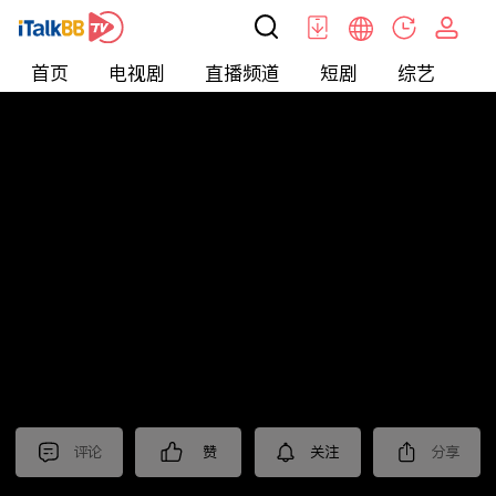
首页
电视剧
直播频道
短剧
综艺
电
北美
>
新闻
>
美国头条
评论
赞
关注
分享