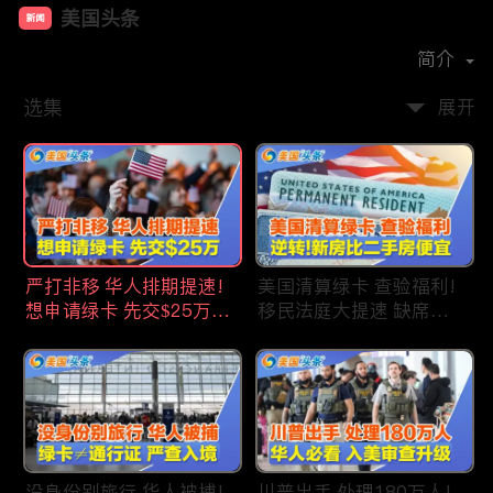
美国头条
新闻
首播时间：
2020-09
简介
选集
展开
严打非移 华人排期提速!
美国清算绿卡 查验福利!
想申请绿卡 先交$25万!
移民法庭大提速 缺席庭
申请美国福利 拒批暴增!
审人数激增!首次逆转 美
中国赴美留学签证 大减
国新房比二手房便宜!ICE
46%!中国人赴美买房 首
便衣突袭机场 加州城市
选加州!
成重灾区!万物涨价 华人
生活成本飙升!
没身份别旅行 华人被捕!
川普出手 处理180万人!