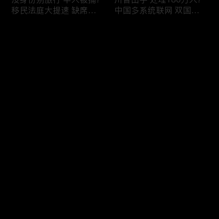
移民法庭大提速 缺席庭
中国多系统联网 双国籍
审人数激增!绿卡≠通行证
管理收紧!华人必看 入美
华人返美被查!隐瞒党员
审查升级!FBI突袭南加 事
评论
身份 华男入美被捕!多家
关华人老板!美国航空安
航司提高退款门槛!
全亮红灯!
您还没有登录，请先登录
有犯罪记录 绿卡也不保!
ICE扫荡 华人寄望庇护!酒
登录
灭门惨案真相浮出水面
驾一次 美国身份没了!顶
一家8口经历了啥!被ICE
尖科学家 美国大逃离!被
抓捕时还手 华人或坐牢8
驱逐华男返美 搞诈骗被
年!华人坐拥12处房产 全
捕!大地震警报再响 损失
最新评论
最热
/
最新
被没收!旅游签打工 华女
可能破万亿!
被逮捕!
快来抢沙发～
社区爆发枪案 华人被捕!
美国掀入籍清查风暴!持
执法升级 美国机场频现
美国护照冒充中国身份
逮捕!中国有钱人 好日子
华人当心了!出境美国带
到头!中美直飞航班 每周
现金 当场被捕!一家8口惨