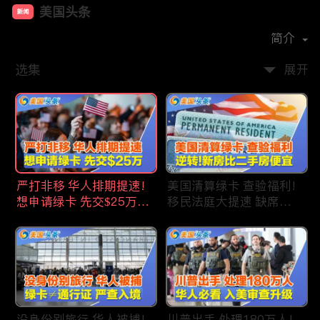
美国头条
新闻
首播时间：
2020-09
简介
选集
展开
严打非移 华人排期提速!
美国清算绿卡 查验福利!
想申请绿卡 先交$25万!
移民法庭大提速 缺席庭
申请美国福利 拒批暴增!
审人数激增!首次逆转 美
中国赴美留学签证 大减
国新房比二手房便宜!ICE
46%!中国人赴美买房 首
便衣突袭机场 加州城市
选加州!
成重灾区!万物涨价 华人
生活成本飙升!
没身份别旅行 华人被捕!
川普出手 处理180万人!