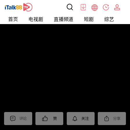
首页
电视剧
直播频道
短剧
综艺
电
北美
>
新闻
>
美国头条
评论
赞
关注
分享