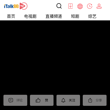
首页
电视剧
直播频道
短剧
综艺
电
北美
>
新闻
>
美国头条
评论
赞
关注
分享