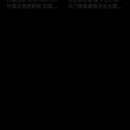
中国多系统联网 双国籍
灭门惨案真相浮出水面
管理收紧!华人必看 入美
一家8口经历了啥!被ICE
审查升级!FBI突袭南加 事
抓捕时还手 华人或坐牢8
评论
关华人老板!美国航空安
年!华人坐拥12处房产 全
全亮红灯!
被没收!旅游签打工 华女
被逮捕!
您还没有登录，请先登录
ICE扫荡 华人寄望庇护!酒
社区爆发枪案 华人被捕!
登录
驾一次 美国身份没了!顶
执法升级 美国机场频现
尖科学家 美国大逃离!被
逮捕!中国有钱人 好日子
驱逐华男返美 搞诈骗被
到头!中美直飞航班 每周
捕!大地震警报再响 损失
额度全满!373人被困机舱
最新评论
最热
/
最新
可能破万亿!
10小时 乘客崩溃!
快来抢沙发～
美国掀入籍清查风暴!持
拒绝遣返 非移面临重罚!
美国护照冒充中国身份
美国食品价格暴涨 华人
华人当心了!出境美国带
靠救济为生!移民申请门
现金 当场被捕!一家8口惨
槛大幅抬高 华人紧急申