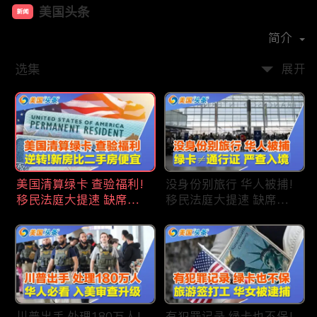
美国头条
新闻
首播时间：
2020-09
简介
选集
展开
美国清算绿卡 查验福利!
没身份别旅行 华人被捕!
移民法庭大提速 缺席庭
移民法庭大提速 缺席庭
审人数激增!首次逆转 美
审人数激增!绿卡≠通行证
国新房比二手房便宜!ICE
华人返美被查!隐瞒党员
便衣突袭机场 加州城市
身份 华男入美被捕!多家
成重灾区!万物涨价 华人
航司提高退款门槛!
生活成本飙升!
川普出手 处理180万人!
有犯罪记录 绿卡也不保!