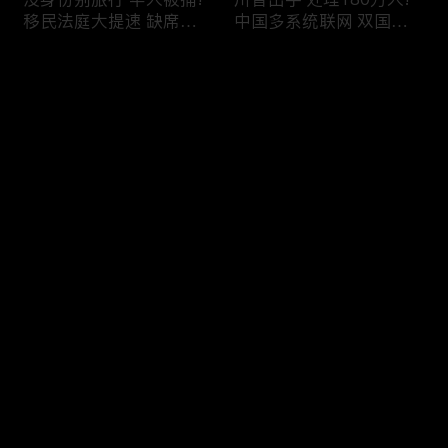
移民法庭大提速 缺席庭
中国多系统联网 双国籍
审人数激增!绿卡≠通行证
管理收紧!华人必看 入美
华人返美被查!隐瞒党员
审查升级!FBI突袭南加 事
评论
身份 华男入美被捕!多家
关华人老板!美国航空安
航司提高退款门槛!
全亮红灯!
您还没有登录，请先登录
有犯罪记录 绿卡也不保!
ICE扫荡 华人寄望庇护!酒
登录
灭门惨案真相浮出水面
驾一次 美国身份没了!顶
一家8口经历了啥!被ICE
尖科学家 美国大逃离!被
抓捕时还手 华人或坐牢8
驱逐华男返美 搞诈骗被
年!华人坐拥12处房产 全
捕!大地震警报再响 损失
最新评论
最热
/
最新
被没收!旅游签打工 华女
可能破万亿!
被逮捕!
快来抢沙发～
社区爆发枪案 华人被捕!
美国掀入籍清查风暴!持
执法升级 美国机场频现
美国护照冒充中国身份
逮捕!中国有钱人 好日子
华人当心了!出境美国带
到头!中美直飞航班 每周
现金 当场被捕!一家8口惨