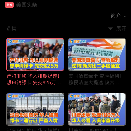
美国头条
新闻
首播时间：
2020-09
简介
选集
展开
严打非移 华人排期提速!
美国清算绿卡 查验福利!
想申请绿卡 先交$25万!
移民法庭大提速 缺席庭
申请美国福利 拒批暴增!
审人数激增!首次逆转 美
中国赴美留学签证 大减
国新房比二手房便宜!ICE
46%!中国人赴美买房 首
便衣突袭机场 加州城市
选加州!
成重灾区!万物涨价 华人
生活成本飙升!
没身份别旅行 华人被捕!
川普出手 处理180万人!