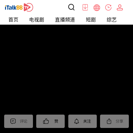
首页
电视剧
直播频道
短剧
综艺
电
北美
>
新闻
>
美国头条
评论
赞
关注
分享