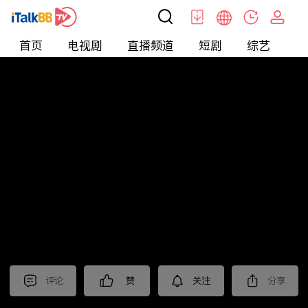
首页
电视剧
直播频道
短剧
综艺
电
北美
>
新闻
>
美国头条
评论
赞
关注
分享