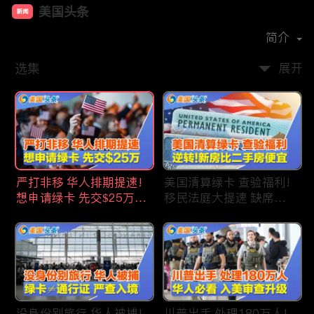
美国头条
新闻
首播时间：
2020-09
简介
选集
展开
严打非移 华人排期提速!
美国清算绿卡 查验福利!
想申请绿卡 先交$25万!
移民法庭大提速 缺席庭
申请美国福利 拒批暴增!
审人数激增!首次逆转 美
中国赴美留学签证 大减
国新房比二手房便宜!ICE
46%!中国人赴美买房 首
便衣突袭机场 加州城市
选加州!
成重灾区!万物涨价 华人
生活成本飙升!
没身份别旅行 华人被捕!
川普出手 处理180万人!