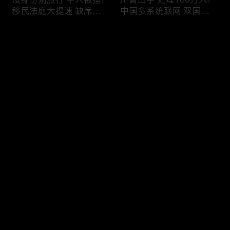
移民法庭大提速 缺席庭
中国多系统联网 双国籍
审人数激增!绿卡≠通行证
管理收紧!华人必看 入美
华人返美被查!隐瞒党员
审查升级!FBI突袭南加 事
评论
身份 华男入美被捕!多家
关华人老板!美国航空安
航司提高退款门槛!
全亮红灯!
您还没有登录，请先登录
有犯罪记录 绿卡也不保!
ICE扫荡 华人寄望庇护!酒
登录
灭门惨案真相浮出水面
驾一次 美国身份没了!顶
一家8口经历了啥!被ICE
尖科学家 美国大逃离!被
抓捕时还手 华人或坐牢8
驱逐华男返美 搞诈骗被
年!华人坐拥12处房产 全
捕!大地震警报再响 损失
最新评论
最热
/
最新
被没收!旅游签打工 华女
可能破万亿!
被逮捕!
快来抢沙发～
社区爆发枪案 华人被捕!
美国掀入籍清查风暴!持
执法升级 美国机场频现
美国护照冒充中国身份
逮捕!中国有钱人 好日子
华人当心了!出境美国带
到头!中美直飞航班 每周
现金 当场被捕!一家8口惨