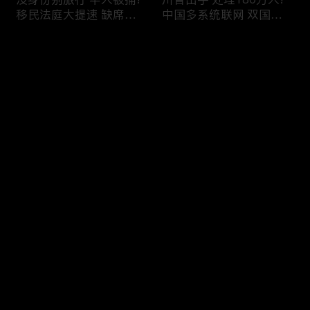
移民法庭大提速 缺席庭
中国多系统联网 双国籍
审人数激增!绿卡≠通行证
管理收紧!华人必看 入美
华人返美被查!隐瞒党员
审查升级!FBI突袭南加 事
评论
身份 华男入美被捕!多家
关华人老板!美国航空安
航司提高退款门槛!
全亮红灯!
您还没有登录，请先登录
有犯罪记录 绿卡也不保!
ICE扫荡 华人寄望庇护!酒
登录
灭门惨案真相浮出水面
驾一次 美国身份没了!顶
一家8口经历了啥!被ICE
尖科学家 美国大逃离!被
抓捕时还手 华人或坐牢8
驱逐华男返美 搞诈骗被
年!华人坐拥12处房产 全
捕!大地震警报再响 损失
最新评论
最热
/
最新
被没收!旅游签打工 华女
可能破万亿!
被逮捕!
快来抢沙发～
社区爆发枪案 华人被捕!
美国掀入籍清查风暴!持
执法升级 美国机场频现
美国护照冒充中国身份
逮捕!中国有钱人 好日子
华人当心了!出境美国带
到头!中美直飞航班 每周
现金 当场被捕!一家8口惨