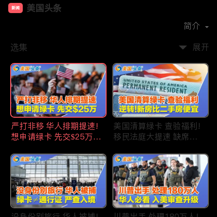
美国头条
新闻
首播时间：
2020-09
简介
选集
展开
严打非移 华人排期提速!
美国清算绿卡 查验福利!
想申请绿卡 先交$25万!
移民法庭大提速 缺席庭
申请美国福利 拒批暴增!
审人数激增!首次逆转 美
中国赴美留学签证 大减
国新房比二手房便宜!ICE
46%!中国人赴美买房 首
便衣突袭机场 加州城市
选加州!
成重灾区!万物涨价 华人
生活成本飙升!
没身份别旅行 华人被捕!
川普出手 处理180万人!