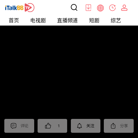
首页
电视剧
直播频道
短剧
综艺
电
北美
>
新闻
>
美国头条
评论
1
关注
分享