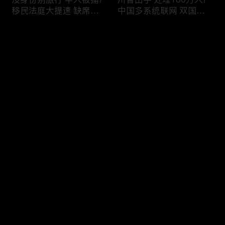
移民法庭大提速 缺席庭
中国多系统联网 双国籍
审人数激增!绿卡≠通行证
管理收紧!华人必看 入美
华人返美被查!隐瞒党员
审查升级!FBI突袭南加 事
评论
身份 华男入美被捕!多家
关华人老板!美国航空安
航司提高退款门槛!
全亮红灯!
您还没有登录，请先登录
有犯罪记录 绿卡也不保!
ICE扫荡 华人寄望庇护!酒
登录
灭门惨案真相浮出水面
驾一次 美国身份没了!顶
一家8口经历了啥!被ICE
尖科学家 美国大逃离!被
抓捕时还手 华人或坐牢8
驱逐华男返美 搞诈骗被
年!华人坐拥12处房产 全
捕!大地震警报再响 损失
最新评论
最热
/
最新
被没收!旅游签打工 华女
可能破万亿!
被逮捕!
快来抢沙发～
社区爆发枪案 华人被捕!
美国掀入籍清查风暴!持
执法升级 美国机场频现
美国护照冒充中国身份
逮捕!中国有钱人 好日子
华人当心了!出境美国带
到头!中美直飞航班 每周
现金 当场被捕!一家8口惨