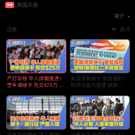
美国头条
新闻
首播时间：
2020-09
简介
选集
展开
严打非移 华人排期提速!
美国清算绿卡 查验福利!
想申请绿卡 先交$25万!
移民法庭大提速 缺席庭
申请美国福利 拒批暴增!
审人数激增!首次逆转 美
中国赴美留学签证 大减
国新房比二手房便宜!ICE
46%!中国人赴美买房 首
便衣突袭机场 加州城市
选加州!
成重灾区!万物涨价 华人
生活成本飙升!
没身份别旅行 华人被捕!
川普出手 处理180万人!