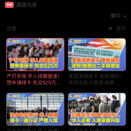
美国头条
新闻
首播时间：
2020-09
简介
选集
展开
严打非移 华人排期提速!
美国清算绿卡 查验福利!
想申请绿卡 先交$25万!
移民法庭大提速 缺席庭
申请美国福利 拒批暴增!
审人数激增!首次逆转 美
中国赴美留学签证 大减
国新房比二手房便宜!ICE
46%!中国人赴美买房 首
便衣突袭机场 加州城市
选加州!
成重灾区!万物涨价 华人
生活成本飙升!
没身份别旅行 华人被捕!
川普出手 处理180万人!