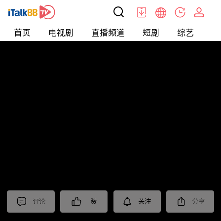
首页
电视剧
直播频道
短剧
综艺
电
北美
>
新闻
>
美国头条
评论
赞
关注
分享