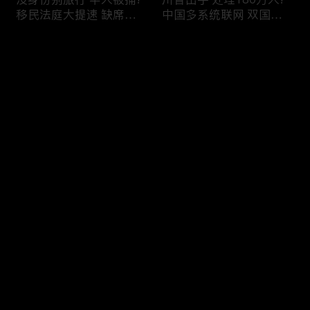
移民法庭大提速 缺席庭
中国多系统联网 双国籍
审人数激增!绿卡≠通行证
管理收紧!华人必看 入美
华人返美被查!隐瞒党员
审查升级!FBI突袭南加 事
评论
身份 华男入美被捕!多家
关华人老板!美国航空安
航司提高退款门槛!
全亮红灯!
您还没有登录，请先登录
有犯罪记录 绿卡也不保!
ICE扫荡 华人寄望庇护!酒
登录
灭门惨案真相浮出水面
驾一次 美国身份没了!顶
一家8口经历了啥!被ICE
尖科学家 美国大逃离!被
抓捕时还手 华人或坐牢8
驱逐华男返美 搞诈骗被
年!华人坐拥12处房产 全
捕!大地震警报再响 损失
最新评论
最热
/
最新
被没收!旅游签打工 华女
可能破万亿!
被逮捕!
快来抢沙发～
社区爆发枪案 华人被捕!
美国掀入籍清查风暴!持
执法升级 美国机场频现
美国护照冒充中国身份
逮捕!中国有钱人 好日子
华人当心了!出境美国带
到头!中美直飞航班 每周
现金 当场被捕!一家8口惨