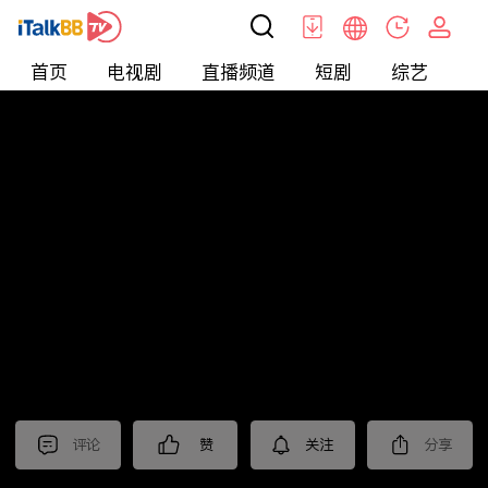
首页
电视剧
直播频道
短剧
综艺
电
北美
>
新闻
>
美国头条
评论
赞
关注
分享