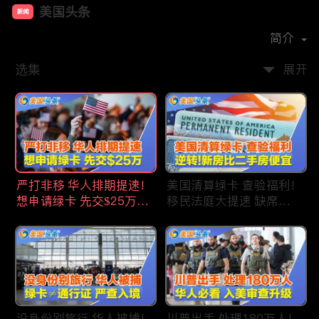
美国头条
新闻
首播时间：
2020-09
简介
选集
展开
严打非移 华人排期提速!
美国清算绿卡 查验福利!
想申请绿卡 先交$25万!
移民法庭大提速 缺席庭
申请美国福利 拒批暴增!
审人数激增!首次逆转 美
中国赴美留学签证 大减
国新房比二手房便宜!ICE
46%!中国人赴美买房 首
便衣突袭机场 加州城市
选加州!
成重灾区!万物涨价 华人
生活成本飙升!
没身份别旅行 华人被捕!
川普出手 处理180万人!