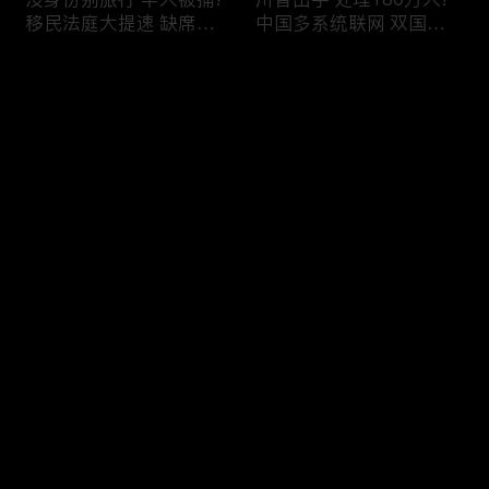
移民法庭大提速 缺席庭
中国多系统联网 双国籍
审人数激增!绿卡≠通行证
管理收紧!华人必看 入美
华人返美被查!隐瞒党员
审查升级!FBI突袭南加 事
评论
身份 华男入美被捕!多家
关华人老板!美国航空安
航司提高退款门槛!
全亮红灯!
您还没有登录，请先登录
有犯罪记录 绿卡也不保!
ICE扫荡 华人寄望庇护!酒
登录
灭门惨案真相浮出水面
驾一次 美国身份没了!顶
一家8口经历了啥!被ICE
尖科学家 美国大逃离!被
抓捕时还手 华人或坐牢8
驱逐华男返美 搞诈骗被
年!华人坐拥12处房产 全
捕!大地震警报再响 损失
最新评论
最热
/
最新
被没收!旅游签打工 华女
可能破万亿!
被逮捕!
快来抢沙发～
社区爆发枪案 华人被捕!
美国掀入籍清查风暴!持
执法升级 美国机场频现
美国护照冒充中国身份
逮捕!中国有钱人 好日子
华人当心了!出境美国带
到头!中美直飞航班 每周
现金 当场被捕!一家8口惨