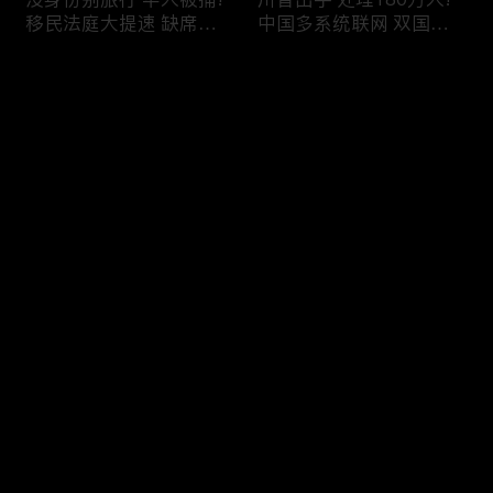
移民法庭大提速 缺席庭
中国多系统联网 双国籍
审人数激增!绿卡≠通行证
管理收紧!华人必看 入美
华人返美被查!隐瞒党员
审查升级!FBI突袭南加 事
评论
身份 华男入美被捕!多家
关华人老板!美国航空安
航司提高退款门槛!
全亮红灯!
您还没有登录，请先登录
有犯罪记录 绿卡也不保!
ICE扫荡 华人寄望庇护!酒
登录
灭门惨案真相浮出水面
驾一次 美国身份没了!顶
一家8口经历了啥!被ICE
尖科学家 美国大逃离!被
抓捕时还手 华人或坐牢8
驱逐华男返美 搞诈骗被
年!华人坐拥12处房产 全
捕!大地震警报再响 损失
最新评论
最热
/
最新
被没收!旅游签打工 华女
可能破万亿!
被逮捕!
快来抢沙发～
社区爆发枪案 华人被捕!
美国掀入籍清查风暴!持
执法升级 美国机场频现
美国护照冒充中国身份
逮捕!中国有钱人 好日子
华人当心了!出境美国带
到头!中美直飞航班 每周
现金 当场被捕!一家8口惨