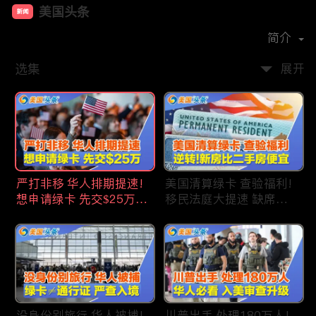
美国头条
新闻
首播时间：
2020-09
简介
选集
展开
严打非移 华人排期提速!
美国清算绿卡 查验福利!
想申请绿卡 先交$25万!
移民法庭大提速 缺席庭
申请美国福利 拒批暴增!
审人数激增!首次逆转 美
中国赴美留学签证 大减
国新房比二手房便宜!ICE
46%!中国人赴美买房 首
便衣突袭机场 加州城市
选加州!
成重灾区!万物涨价 华人
生活成本飙升!
没身份别旅行 华人被捕!
川普出手 处理180万人!