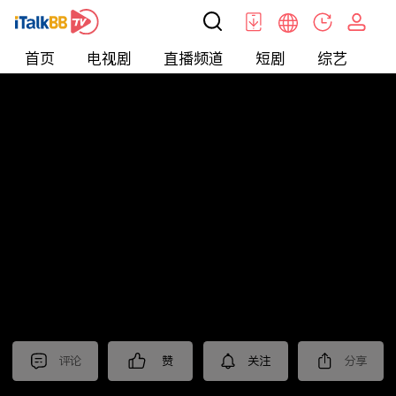
首页
电视剧
直播频道
短剧
综艺
电
北美
>
新闻
>
美国头条
评论
赞
关注
分享