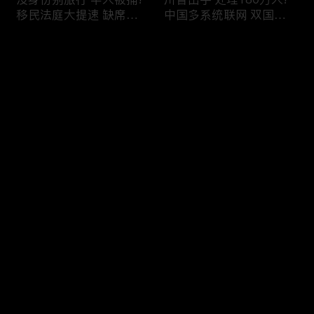
移民法庭大提速 缺席庭
中国多系统联网 双国籍
审人数激增!绿卡≠通行证
管理收紧!华人必看 入美
华人返美被查!隐瞒党员
审查升级!FBI突袭南加 事
评论
身份 华男入美被捕!多家
关华人老板!美国航空安
航司提高退款门槛!
全亮红灯!
您还没有登录，请先登录
有犯罪记录 绿卡也不保!
ICE扫荡 华人寄望庇护!酒
登录
灭门惨案真相浮出水面
驾一次 美国身份没了!顶
一家8口经历了啥!被ICE
尖科学家 美国大逃离!被
抓捕时还手 华人或坐牢8
驱逐华男返美 搞诈骗被
年!华人坐拥12处房产 全
捕!大地震警报再响 损失
最新评论
最热
/
最新
被没收!旅游签打工 华女
可能破万亿!
被逮捕!
快来抢沙发～
社区爆发枪案 华人被捕!
美国掀入籍清查风暴!持
执法升级 美国机场频现
美国护照冒充中国身份
逮捕!中国有钱人 好日子
华人当心了!出境美国带
到头!中美直飞航班 每周
现金 当场被捕!一家8口惨