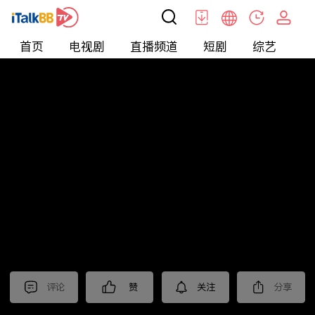
首页
电视剧
直播频道
短剧
综艺
电
北美
>
新闻
>
美国头条
评论
赞
关注
分享