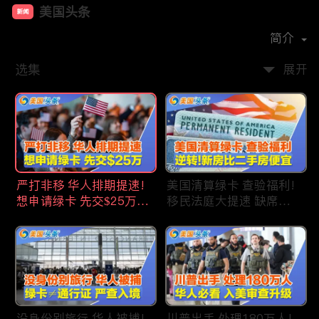
美国头条
新闻
首播时间：
2020-09
简介
选集
展开
严打非移 华人排期提速!
美国清算绿卡 查验福利!
想申请绿卡 先交$25万!
移民法庭大提速 缺席庭
申请美国福利 拒批暴增!
审人数激增!首次逆转 美
中国赴美留学签证 大减
国新房比二手房便宜!ICE
46%!中国人赴美买房 首
便衣突袭机场 加州城市
选加州!
成重灾区!万物涨价 华人
生活成本飙升!
没身份别旅行 华人被捕!
川普出手 处理180万人!