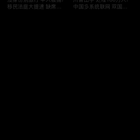
移民法庭大提速 缺席庭
中国多系统联网 双国籍
审人数激增!绿卡≠通行证
管理收紧!华人必看 入美
华人返美被查!隐瞒党员
审查升级!FBI突袭南加 事
评论
身份 华男入美被捕!多家
关华人老板!美国航空安
航司提高退款门槛!
全亮红灯!
您还没有登录，请先登录
有犯罪记录 绿卡也不保!
ICE扫荡 华人寄望庇护!酒
登录
灭门惨案真相浮出水面
驾一次 美国身份没了!顶
一家8口经历了啥!被ICE
尖科学家 美国大逃离!被
抓捕时还手 华人或坐牢8
驱逐华男返美 搞诈骗被
年!华人坐拥12处房产 全
捕!大地震警报再响 损失
最新评论
最热
/
最新
被没收!旅游签打工 华女
可能破万亿!
被逮捕!
快来抢沙发～
社区爆发枪案 华人被捕!
美国掀入籍清查风暴!持
执法升级 美国机场频现
美国护照冒充中国身份
逮捕!中国有钱人 好日子
华人当心了!出境美国带
到头!中美直飞航班 每周
现金 当场被捕!一家8口惨