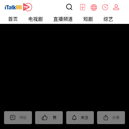
首页
电视剧
直播频道
短剧
综艺
电
北美
>
新闻
>
美国头条
评论
赞
关注
分享