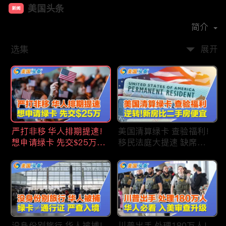
美国头条
新闻
首播时间：
2020-09
简介
选集
展开
严打非移 华人排期提速!
美国清算绿卡 查验福利!
想申请绿卡 先交$25万!
移民法庭大提速 缺席庭
申请美国福利 拒批暴增!
审人数激增!首次逆转 美
中国赴美留学签证 大减
国新房比二手房便宜!ICE
46%!中国人赴美买房 首
便衣突袭机场 加州城市
选加州!
成重灾区!万物涨价 华人
生活成本飙升!
没身份别旅行 华人被捕!
川普出手 处理180万人!