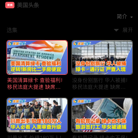
美国头条
新闻
首播时间：
2020-09
简介
选集
展开
美国清算绿卡 查验福利!
没身份别旅行 华人被捕!
移民法庭大提速 缺席庭
移民法庭大提速 缺席庭
审人数激增!首次逆转 美
审人数激增!绿卡≠通行证
国新房比二手房便宜!ICE
华人返美被查!隐瞒党员
便衣突袭机场 加州城市
身份 华男入美被捕!多家
成重灾区!万物涨价 华人
航司提高退款门槛!
生活成本飙升!
川普出手 处理180万人!
有犯罪记录 绿卡也不保!