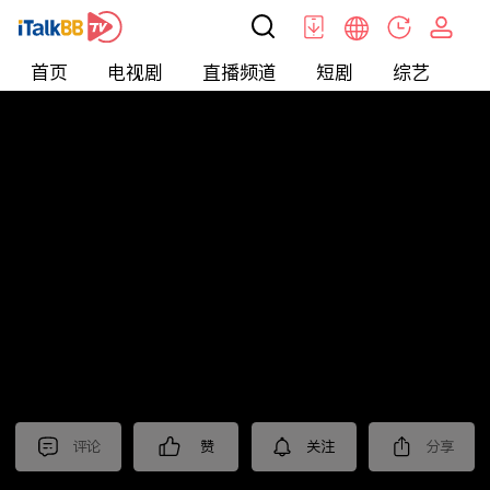
首页
电视剧
直播频道
短剧
综艺
电
北美
>
新闻
>
美国头条
评论
赞
关注
分享