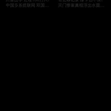
中国多系统联网 双国籍
灭门惨案真相浮出水面
管理收紧!华人必看 入美
一家8口经历了啥!被ICE
审查升级!FBI突袭南加 事
抓捕时还手 华人或坐牢8
评论
关华人老板!美国航空安
年!华人坐拥12处房产 全
全亮红灯!
被没收!旅游签打工 华女
被逮捕!
您还没有登录，请先登录
ICE扫荡 华人寄望庇护!酒
社区爆发枪案 华人被捕!
登录
驾一次 美国身份没了!顶
执法升级 美国机场频现
尖科学家 美国大逃离!被
逮捕!中国有钱人 好日子
驱逐华男返美 搞诈骗被
到头!中美直飞航班 每周
捕!大地震警报再响 损失
额度全满!373人被困机舱
最新评论
最热
/
最新
可能破万亿!
10小时 乘客崩溃!
快来抢沙发～
美国掀入籍清查风暴!持
拒绝遣返 非移面临重罚!
美国护照冒充中国身份
美国食品价格暴涨 华人
华人当心了!出境美国带
靠救济为生!移民申请门
现金 当场被捕!一家8口惨
槛大幅抬高 华人紧急申