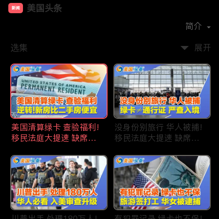
美国头条
新闻
首播时间：
2020-09
简介
选集
展开
美国清算绿卡 查验福利!
没身份别旅行 华人被捕!
移民法庭大提速 缺席庭
移民法庭大提速 缺席庭
审人数激增!首次逆转 美
审人数激增!绿卡≠通行证
国新房比二手房便宜!ICE
华人返美被查!隐瞒党员
便衣突袭机场 加州城市
身份 华男入美被捕!多家
成重灾区!万物涨价 华人
航司提高退款门槛!
生活成本飙升!
川普出手 处理180万人!
有犯罪记录 绿卡也不保!