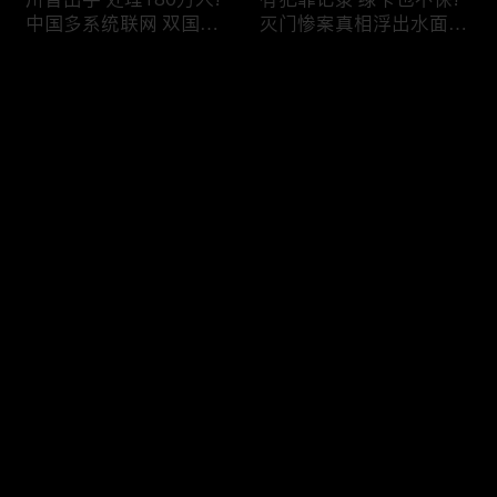
中国多系统联网 双国籍
灭门惨案真相浮出水面
管理收紧!华人必看 入美
一家8口经历了啥!被ICE
审查升级!FBI突袭南加 事
抓捕时还手 华人或坐牢8
评论
关华人老板!美国航空安
年!华人坐拥12处房产 全
全亮红灯!
被没收!旅游签打工 华女
被逮捕!
您还没有登录，请先登录
ICE扫荡 华人寄望庇护!酒
社区爆发枪案 华人被捕!
登录
驾一次 美国身份没了!顶
执法升级 美国机场频现
尖科学家 美国大逃离!被
逮捕!中国有钱人 好日子
驱逐华男返美 搞诈骗被
到头!中美直飞航班 每周
捕!大地震警报再响 损失
额度全满!373人被困机舱
最新评论
最热
/
最新
可能破万亿!
10小时 乘客崩溃!
快来抢沙发～
美国掀入籍清查风暴!持
拒绝遣返 非移面临重罚!
美国护照冒充中国身份
美国食品价格暴涨 华人
华人当心了!出境美国带
靠救济为生!移民申请门
现金 当场被捕!一家8口惨
槛大幅抬高 华人紧急申