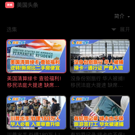
美国头条
新闻
首播时间：
2020-09
简介
选集
展开
美国清算绿卡 查验福利!
没身份别旅行 华人被捕!
移民法庭大提速 缺席庭
移民法庭大提速 缺席庭
审人数激增!首次逆转 美
审人数激增!绿卡≠通行证
国新房比二手房便宜!ICE
华人返美被查!隐瞒党员
便衣突袭机场 加州城市
身份 华男入美被捕!多家
成重灾区!万物涨价 华人
航司提高退款门槛!
生活成本飙升!
川普出手 处理180万人!
有犯罪记录 绿卡也不保!