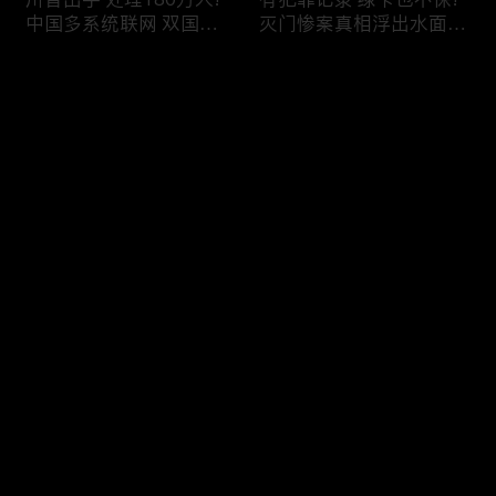
中国多系统联网 双国籍
灭门惨案真相浮出水面
管理收紧!华人必看 入美
一家8口经历了啥!被ICE
审查升级!FBI突袭南加 事
抓捕时还手 华人或坐牢8
评论
关华人老板!美国航空安
年!华人坐拥12处房产 全
全亮红灯!
被没收!旅游签打工 华女
被逮捕!
您还没有登录，请先登录
ICE扫荡 华人寄望庇护!酒
社区爆发枪案 华人被捕!
登录
驾一次 美国身份没了!顶
执法升级 美国机场频现
尖科学家 美国大逃离!被
逮捕!中国有钱人 好日子
驱逐华男返美 搞诈骗被
到头!中美直飞航班 每周
捕!大地震警报再响 损失
额度全满!373人被困机舱
最新评论
最热
/
最新
可能破万亿!
10小时 乘客崩溃!
快来抢沙发～
美国掀入籍清查风暴!持
拒绝遣返 非移面临重罚!
美国护照冒充中国身份
美国食品价格暴涨 华人
华人当心了!出境美国带
靠救济为生!移民申请门
现金 当场被捕!一家8口惨
槛大幅抬高 华人紧急申