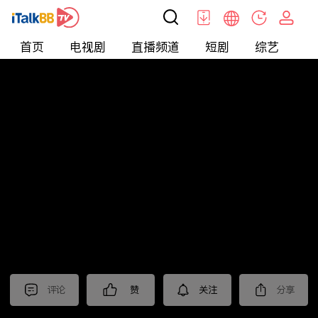
首页
电视剧
直播频道
短剧
综艺
电
北美
>
新闻
>
美国头条
评论
赞
关注
分享